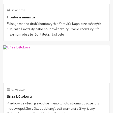
30
.
01
.
2026
Houby a imunita
Existuje mnoho druhů houbových přípravků. Kapsle ze sušených
hub, různé extrakty nebo houbové tinktury. Pokud chcete využít
maximum obsažených látek j...
číst celé
07
.
06
.
2024
Bříza bělokorá
Prakticky ve všech jazycích je jméno tohoto stromu odvozeno z
indoevropského základu „bharg“, což znamená zářivý, jasný.