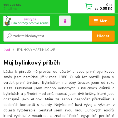
0
ks
604 729 587
za
0,00 Kč
9 - 18 hod
Menu
Hledat
Úvod
BYLINKÁŘ MARTIN KOLÁR
Můj bylinkový příběh
Láska k přírodě mě provází od dětství a svou první bylinkovou
směs jsem namíchal již v roce 1986. O pár let později jsem si
vyrobil první tinkturu. Bylinkářem na plný úvazek jsem od roku
1998. Publikoval jsem mnoho odborných i naučných článků o
bylinkách a přírodní medicíně, napsal jsem dvě knížky, které jsou
dostupné jako eBook. Mám za sebou nespočet přednášek a
osobních kontaktů s klienty. Nejvíce mě baví vývoj a výzkum v
oblasti fytoterapie. Sestavil jsem svou řadu Duhových elixírů,
která vychází z moudrosti a znalostí řecké, egyptské, perské či