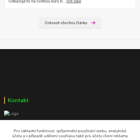
Odkazuje to na světlou kůru b...
číst celé
Zobrazit všechny články
Kontakt
Bc. Martin Kolár
604 729 587
Pro základní funkčnost, zpříjemnění používání webu, analytické
účely a v případě udělení souhlasu také pro účely cílení reklamy