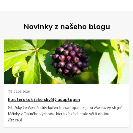
Novinky z našeho blogu
06
.
03
.
2026
Eleuterokok jako skvělý adaptogen
Sibiřský ženšen, čertův kořen či akantopanax jsou vše názvy stejné
léčivky z Dálného východu, která získává stále větší oblibu.
číst celé