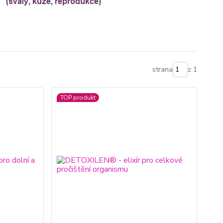
strana
z 1
TOP produkt