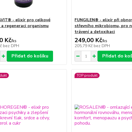
IT® - elixír pro celkové
FUNGILEN® - elixír při obno
í a regeneraci organismu
střevního mikrobiomu, pro 
trávení a detoxikaci
0 Kč
249,00 Kč
/
ks
/
ks
Kč
bez DPH
205,79 Kč
bez DPH
Přidat do košíku
Přidat do ko
dukt
TOP produkt