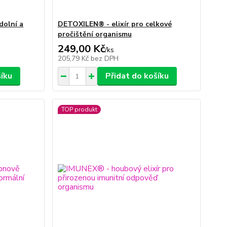
dolní a
DETOXILEN® - elixír pro celkové
pročištění organismu
249,00 Kč
/
ks
205,79 Kč
bez DPH
šíku
Přidat do košíku
TOP produkt