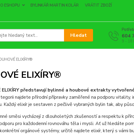
O ESHOPU
BYLINKÁŘ MARTIN KOLÁR
VRÁTIT ZBOŽÍ
Potřeb
Hledat
604 
9 - 18
DUHOVÉ ELIXÍRY®
OVÉ ELIXÍRY®
LIXÍRY představují bylinné a houbové extrakty vytvořené s
tegorii najdete přírodní přípravky zaměřené na podporu vitality, 
. Každý elixír je sestaven z pečlivě vybraných bylin tak, aby půso
nné směsi vycházejí z dlouholetých zkušeností a respektu k př
odporu pro každodenní rovnováhu těla i mysli. Ať už hledáte pom
konkrétní orgánové systémy, určitě najdete elixír, který s vámi bu