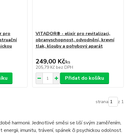
r pro
VITADOR® - elixír pro revitalizaci,
struační
obranyschopnost, odvodnění, krevní
hickou
tlak, klouby a pohybový aparát
249,00 Kč
/
ks
205,79 Kč
bez DPH
šíku
Přidat do košíku
strana
z 1
odobé harmonii. Jednotlivé směsi se liší svým zaměřením,
energii, imunitu, trávení, spánek či psychickou odolnost.