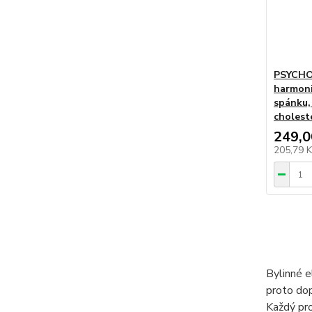
PSYCHOR
harmoni
spánku, 
cholest
249,0
205,79 
Bylinné e
proto dop
Každý pro