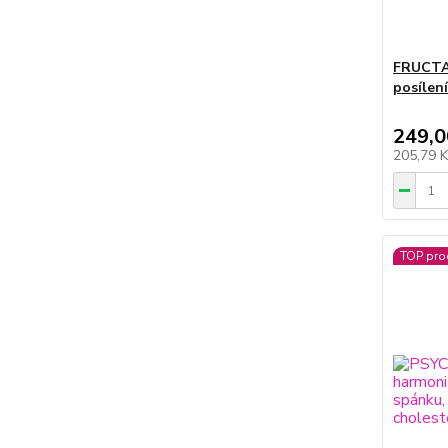
FRUCTAV
posílen
249,0
205,79 
TOP pro