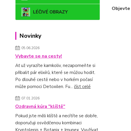
Objevte 
LÉČIVÉ OBRAZY
Novinky
05.06.2026
Vybavte se na cesty!
Ať už vyrazíte kamkoliv, nezapomeňte si
přibalit pár elixírů, které se můžou hodit.
Po dlouhé cestě nebo v horkém počasí
může pomoci Detoxilen. Fu...
číst celé
07.01.2026
Ozdravná kúra "klíště"
Pokud jste měli klíště a necítíte se dobře,
doporučuji osvědčenou kombinaci
Kryptolepis + Botanix + Imunex. Využívat