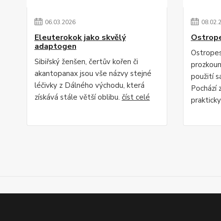
06
.
03
.
2026
08
.
02
.
Eleuterokok jako skvělý
Ostrope
adaptogen
Ostropes
Sibiřský ženšen, čertův kořen či
prozkoum
akantopanax jsou vše názvy stejné
použití s
léčivky z Dálného východu, která
Pochází z
získává stále větší oblibu.
číst celé
praktick