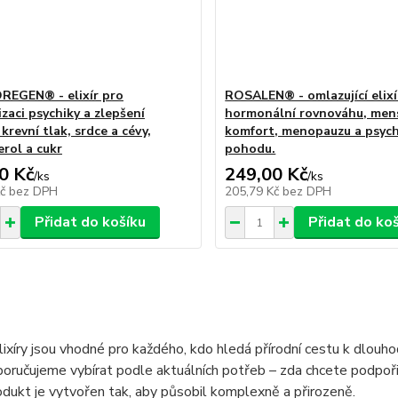
EGEN® - elixír pro
ROSALEN® - omlazující elixí
zaci psychiky a zlepšení
hormonální rovnováhu, men
krevní tlak, srdce a cévy,
komfort, menopauzu a psyc
erol a cukr
pohodu.
0 Kč
249,00 Kč
/
ks
/
ks
Kč
bez DPH
205,79 Kč
bez DPH
Přidat do košíku
Přidat do ko
lixíry jsou vhodné pro každého, kdo hledá přírodní cestu k dlouh
oručujeme vybírat podle aktuálních potřeb – zda chcete podpořit 
dukt je vytvořen tak, aby působil komplexně a přirozeně.