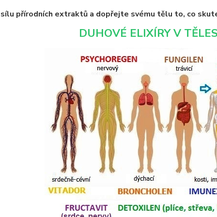
sílu přírodních extraktů a dopřejte svému tělu to, co skut
DUHOVÉ ELIXÍRY V TĚL