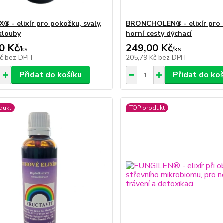
® - elixír pro pokožku, svaly,
BRONCHOLEN® - elixír pro 
 klouby
horní cesty dýchací
0 Kč
249,00 Kč
/
ks
/
ks
Kč
bez DPH
205,79 Kč
bez DPH
Přidat do košíku
Přidat do ko
dukt
TOP produkt