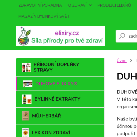
ZDRAVOTNÍ PORADNA
O ZDRAVÍ
PRODEJCI ELIXÍRŮ
MAGAZÍN BYLINKOVÝ SVĚT
Úvod
PŘÍRODNÍ DOPLŇKY
STRAVY
DUH
DUHOVÉ ELIXÍRY®
DUHOVÉ E
BYLINNÉ EXTRAKTY
V této ka
organismu
MŮJ HERBÁŘ
Naše byli
účinnou p
LEXIKON ZDRAVÍ
podpořit 