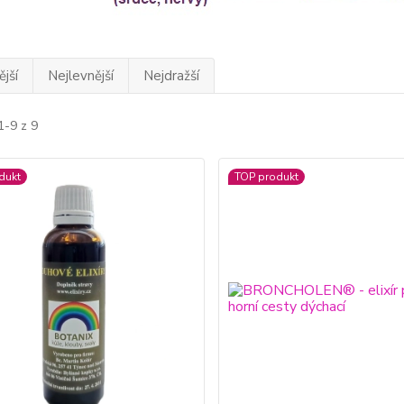
jší
Nejlevnější
Nejdražší
1-9 z 9
dukt
TOP produkt