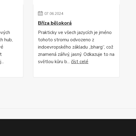
07
.
06
.
2024
Bříza bělokorá
ových
Prakticky ve všech jazycích je jméno
ch hub,
tohoto stromu odvozeno z
vé
indoevropského základu „bharg“, což
t
znamená zářivý, jasný. Odkazuje to na
..
světlou kůru b...
číst celé