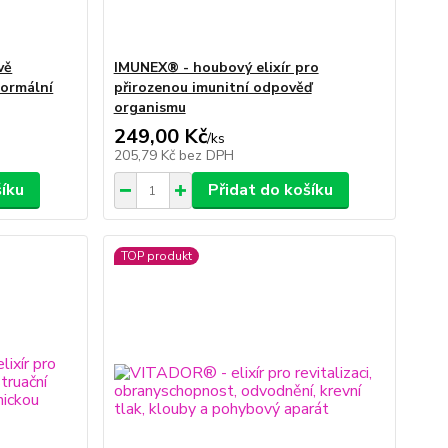
vě
IMUNEX® - houbový elixír pro
normální
přirozenou imunitní odpověď
organismu
249,00 Kč
/
ks
205,79 Kč
bez DPH
šíku
Přidat do košíku
TOP produkt