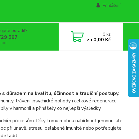
Přihlášení
ujete poradit?
0
ks
729 587
za
0,00 Kč
 hod
 důrazem na kvalitu, účinnost a tradiční postupy.
imunity, trávení, psychické pohody i celkové regenerace
bily v harmonii a přinášely co nejlepší výsledky.
írodním procesům. Díky tomu mohou nabídnout jemnou, ale
oc při únavě, stresu, oslabené imunitě nebo potřebujete
de ladit.