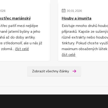
2026
30
.
01
.
2026
střec mariánský
Houby a imunita
třec patří mezi nejlépe
Existuje mnoho druhů houb
ané jaterní byliny a jeho
přípravků. Kapsle ze sušený
ahá až do doby antiky.
různé extrakty nebo houbo
e středomoří, ale u nás již
tinktury. Pokud chcete využí
y zdomá...
číst celé
maximum obsažených látek j.
číst celé
Zobrazit všechny články