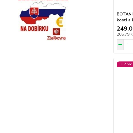
BOTANIX
kosti a
249,0
205,79 
TOP pro