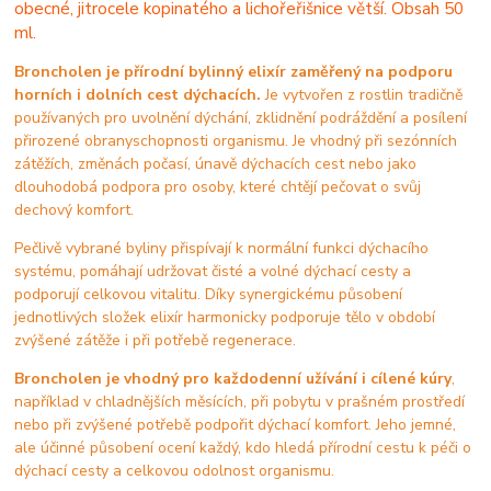
obecné, jitrocele kopinatého a lichořeřišnice větší. Obsah 50
ml.
Broncholen je přírodní bylinný elixír zaměřený na podporu
horních i dolních cest dýchacích.
Je vytvořen z rostlin tradičně
používaných pro uvolnění dýchání, zklidnění podráždění a posílení
přirozené obranyschopnosti organismu. Je vhodný při sezónních
zátěžích, změnách počasí, únavě dýchacích cest nebo jako
dlouhodobá podpora pro osoby, které chtějí pečovat o svůj
dechový komfort.
Pečlivě vybrané byliny přispívají k normální funkci dýchacího
systému, pomáhají udržovat čisté a volné dýchací cesty a
podporují celkovou vitalitu. Díky synergickému působení
jednotlivých složek elixír harmonicky podporuje tělo v období
zvýšené zátěže i při potřebě regenerace.
Broncholen je vhodný pro každodenní užívání i cílené kúry
,
například v chladnějších měsících, při pobytu v prašném prostředí
nebo při zvýšené potřebě podpořit dýchací komfort. Jeho jemné,
ale účinné působení ocení každý, kdo hledá přírodní cestu k péči o
dýchací cesty a celkovou odolnost organismu.