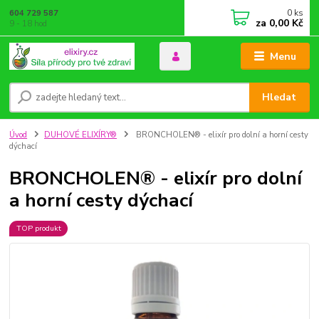
0
ks
604 729 587
za
0,00 Kč
9 - 18 hod
Menu
Hledat
Úvod
DUHOVÉ ELIXÍRY®
BRONCHOLEN® - elixír pro dolní a horní cesty
dýchací
BRONCHOLEN® - elixír pro dolní
a horní cesty dýchací
TOP produkt