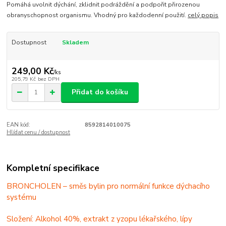
Pomáhá uvolnit dýchání, zklidnit podráždění a podpořit přirozenou
obranyschopnost organismu. Vhodný pro každodenní použití.
celý popis
Dostupnost
Skladem
249,00 Kč
/
ks
205,79 Kč
bez DPH
Přidat do košíku
EAN kód:
8592814010075
Hlídat cenu / dostupnost
Kompletní specifikace
BRONCHOLEN – směs bylin pro normální funkce dýchacího
systému
Složení: Alkohol 40%, extrakt z yzopu lékařského, lípy