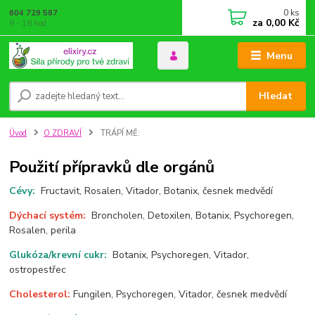
0
ks
604 729 587
za
0,00 Kč
9 - 18 hod
Menu
Hledat
Úvod
O ZDRAVÍ
TRÁPÍ MĚ:
Použití přípravků dle orgánů
Cévy:
Fructavit, Rosalen, Vitador, Botanix, česnek medvědí
Dýchací systém:
Broncholen, Detoxilen, Botanix, Psychoregen,
Rosalen, perila
Glukóza/krevní cukr:
Botanix, Psychoregen, Vitador,
ostropestřec
Cholesterol:
Fungilen, Psychoregen, Vitador, česnek medvědí