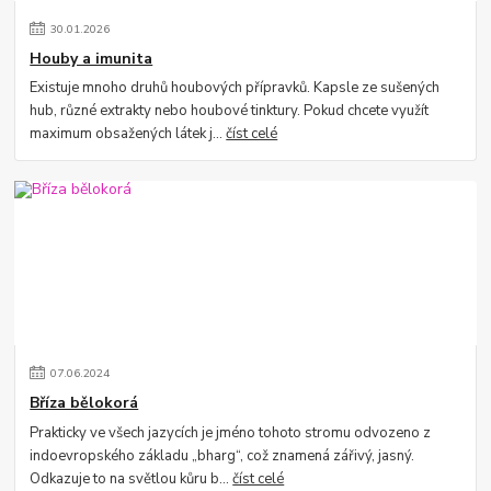
30
.
01
.
2026
Houby a imunita
Existuje mnoho druhů houbových přípravků. Kapsle ze sušených
hub, různé extrakty nebo houbové tinktury. Pokud chcete využít
maximum obsažených látek j...
číst celé
07
.
06
.
2024
Bříza bělokorá
Prakticky ve všech jazycích je jméno tohoto stromu odvozeno z
indoevropského základu „bharg“, což znamená zářivý, jasný.
Odkazuje to na světlou kůru b...
číst celé