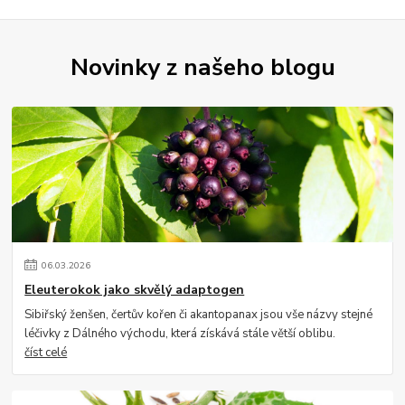
Novinky z našeho blogu
06
.
03
.
2026
Eleuterokok jako skvělý adaptogen
Sibiřský ženšen, čertův kořen či akantopanax jsou vše názvy stejné
léčivky z Dálného východu, která získává stále větší oblibu.
číst celé