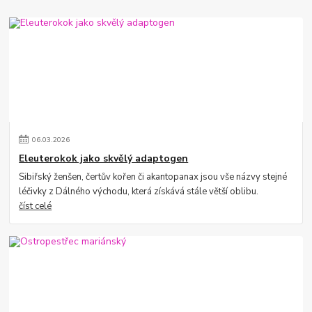
06
.
03
.
2026
Eleuterokok jako skvělý adaptogen
Sibiřský ženšen, čertův kořen či akantopanax jsou vše názvy stejné
léčivky z Dálného východu, která získává stále větší oblibu.
číst celé