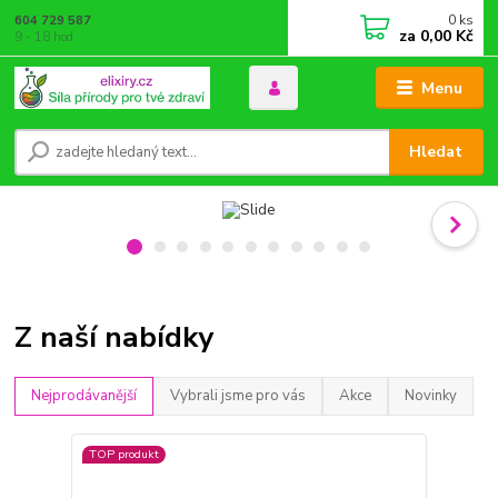
0
ks
604 729 587
za
0,00 Kč
9 - 18 hod
Menu
Hledat
Z naší nabídky
Nejprodávanější
Vybrali jsme pro vás
Akce
Novinky
TOP produkt