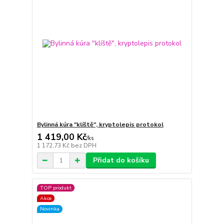
Bylinná kúra "klíště", kryptolepis protokol
1 419,00 Kč
/
ks
1 172,73 Kč
bez DPH
Přidat do košíku
TOP produkt
Akce
Novinka