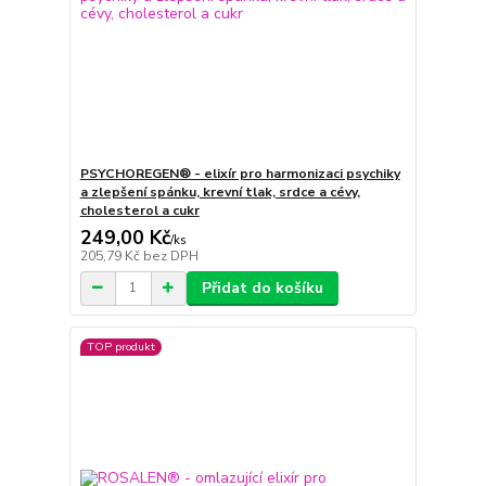
PSYCHOREGEN® - elixír pro harmonizaci psychiky
a zlepšení spánku, krevní tlak, srdce a cévy,
cholesterol a cukr
249,00 Kč
/
ks
205,79 Kč
bez DPH
Přidat do košíku
TOP produkt