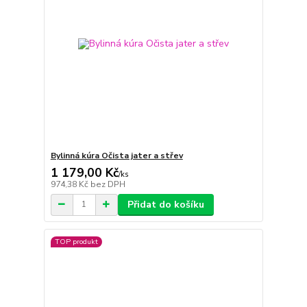
Bylinná kúra Očista jater a střev
1 179,00 Kč
/
ks
974,38 Kč
bez DPH
Přidat do košíku
TOP produkt