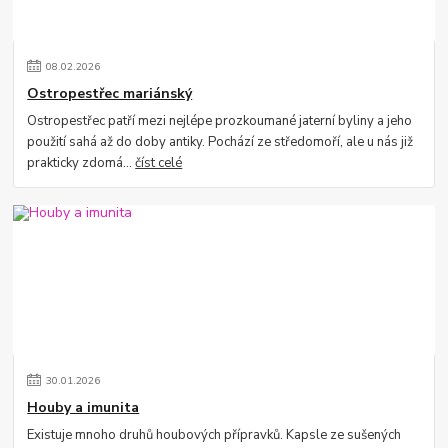
08
.
02
.
2026
Ostropestřec mariánský
Ostropestřec patří mezi nejlépe prozkoumané jaterní byliny a jeho
použití sahá až do doby antiky. Pochází ze středomoří, ale u nás již
prakticky zdomá...
číst celé
30
.
01
.
2026
Houby a imunita
Existuje mnoho druhů houbových přípravků. Kapsle ze sušených