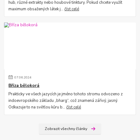
hub, různé extrakty nebo houbové tinktury. Pokud chcete využít
maximum obsažených látek j...
číst celé
07
.
06
.
2024
Bříza bělokorá
Prakticky ve všech jazycích je jméno tohoto stromu odvozeno z
indoevropského základu „bharg“, což znamená zářivý, jasný.
Odkazuje to na světlou kůru b...
číst celé
Zobrazit všechny články