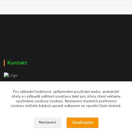
Kontakt
Bc. Martin Kolár
604 729 587
Pro základní funkčnost, zpříjemnění používání webu, analytické
účely a v případě udělení souhlasu také pro účely cílení reklamy
využíváme soubory cookies. Nastavení vlastních preferencí
dumzdravi@email.cz
cookies můžete kdykoli upravit odkazem ve spodní části stránek.
Souhlasím
Nastavení