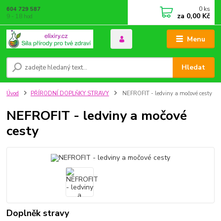
0
ks
604 729 587
za
0,00 Kč
9 - 18 hod
Menu
Hledat
Úvod
PŘÍRODNÍ DOPLŇKY STRAVY
NEFROFIT - ledviny a močové cesty
NEFROFIT - ledviny a močové
cesty
Doplněk stravy