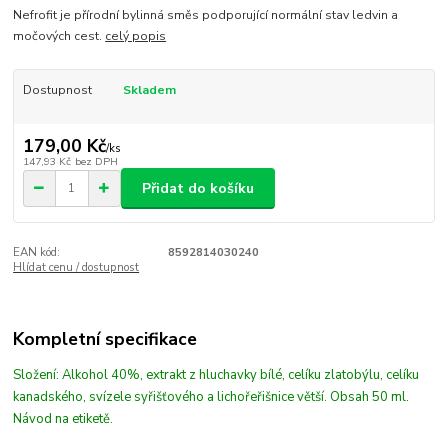
Nefrofit je přírodní bylinná směs podporující normální stav ledvin a
močových cest.
celý popis
Dostupnost
Skladem
179,00 Kč
/
ks
147,93 Kč
bez DPH
Přidat do košíku
EAN kód:
8592814030240
Hlídat cenu / dostupnost
Kompletní specifikace
Složení: Alkohol 40%, extrakt z hluchavky bílé, celíku zlatobýlu, celíku
kanadského, svízele syřišťového a lichořeřišnice větší. Obsah 50 ml.
Návod na etiketě.