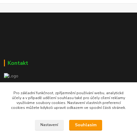
Kontakt
Bc. Martin Kolár
604 729 587
Pro základní funkčnost, zpříjemnění používání webu, analytické
účely a v případě udělení souhlasu také pro účely cílení reklamy
využíváme soubory cookies. Nastavení vlastních preferencí
dumzdravi@email.cz
cookies můžete kdykoli upravit odkazem ve spodní části stránek.
Souhlasím
Nastavení