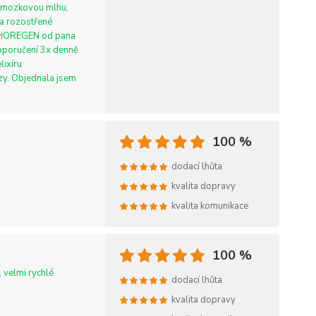
, mozkovou mlhu,
 a rozostřené
SYCHOREGEN od pana
doporučení 3x denně
lixíru
zy. Objednala jsem
100 %
dodací lhůta
kvalita dopravy
kvalita komunikace
100 %
 velmi rychlé
dodací lhůta
kvalita dopravy