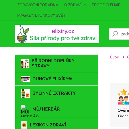
ZDRAVOTNÍ PORADNA
O ZDRAVÍ
PRODEJCI ELIXÍRŮ
MAGAZÍN BYLINKOVÝ SVĚT
Úvod
PŘÍRODNÍ DOPLŇKY
STRAVY
DUHOVÉ ELIXÍRY®
BYLINNÉ EXTRAKTY
MŮJ HERBÁŘ
Ověře
Přidán
LEXIKON ZDRAVÍ