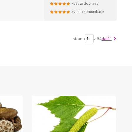
kvalita dopravy
kvalita komunikace
strana
z 34
další