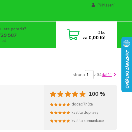
Přihlášení
ujete poradit?
0
ks
729 587
za
0,00 Kč
 hod
strana
z 34
další
100 %
dodací lhůta
kvalita dopravy
kvalita komunikace