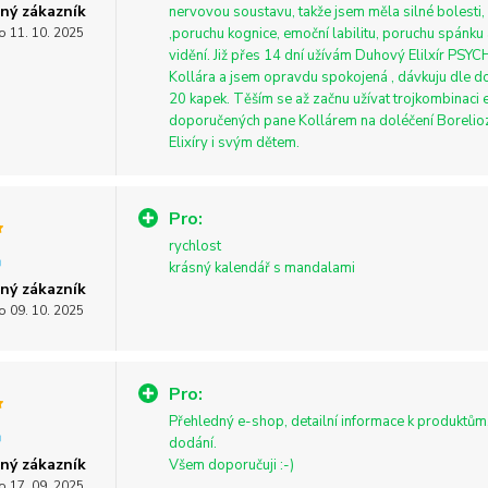
ný zákazník
nervovou soustavu, takže jsem měla silné bolesti
o 11. 10. 2025
,poruchu kognice, emoční labilitu, poruchu spánku
vidění. Již přes 14 dní užívám Duhový Elilxír P
Kollára a jsem opravdu spokojená , dávkuju dle 
20 kapek. Těším se až začnu užívat trojkombinaci e
doporučených pane Kollárem na doléčení Borelio
Elixíry i svým dětem.
Pro:
rychlost
krásný kalendář s mandalami
ný zákazník
o 09. 10. 2025
Pro:
Přehledný e-shop, detailní informace k produktům,
dodání.
ný zákazník
Všem doporučuji :-)
o 17. 09. 2025