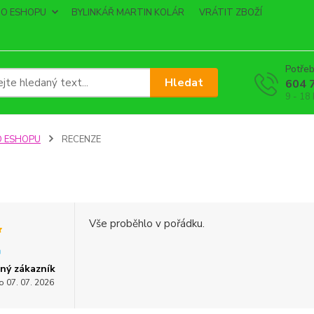
O ESHOPU
BYLINKÁŘ MARTIN KOLÁR
VRÁTIT ZBOŽÍ
Potřeb
Hledat
604 
9 - 18
O ESHOPU
RECENZE
Vše proběhlo v pořádku.
ný zákazník
o 07. 07. 2026