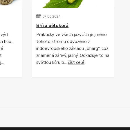
07
.
06
.
2024
Bříza bělokorá
ových
Prakticky ve všech jazycích je jméno
ch hub,
tohoto stromu odvozeno z
vé
indoevropského základu „bharg“, což
t
znamená zářivý, jasný. Odkazuje to na
..
světlou kůru b...
číst celé