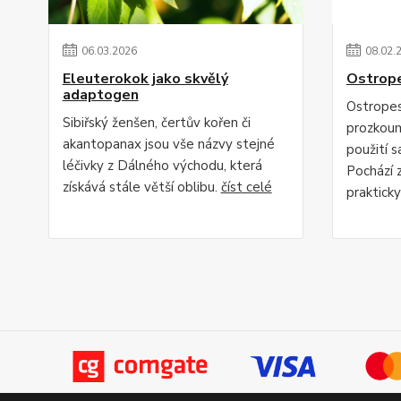
06
.
03
.
2026
08
.
02
.
Eleuterokok jako skvělý
Ostrope
adaptogen
Ostropes
Sibiřský ženšen, čertův kořen či
prozkoum
akantopanax jsou vše názvy stejné
použití s
léčivky z Dálného východu, která
Pochází z
získává stále větší oblibu.
číst celé
praktick