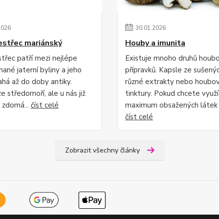
2026
30
.
01
.
2026
střec mariánský
Houby a imunita
třec patří mezi nejlépe
Existuje mnoho druhů houb
ané jaterní byliny a jeho
přípravků. Kapsle ze sušený
ahá až do doby antiky.
různé extrakty nebo houbo
e středomoří, ale u nás již
tinktury. Pokud chcete využí
y zdomá...
číst celé
maximum obsažených látek j.
číst celé
Zobrazit všechny články