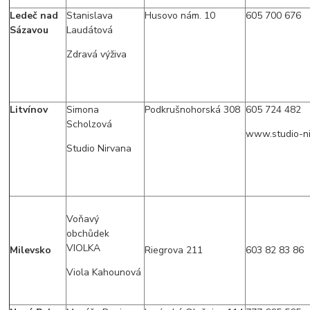
Ledeč nad
Stanislava
Husovo nám. 10
605 700 676
Sázavou
Laudátová
Zdravá výživa
Litvínov
Simona
Podkrušnohorská 308
605 724 482
Scholzová
www.studio-ni
Studio Nirvana
Voňavý
obchůdek
VIOLKA
Milevsko
Riegrova 211
603 82 83 86
Viola Kahounová