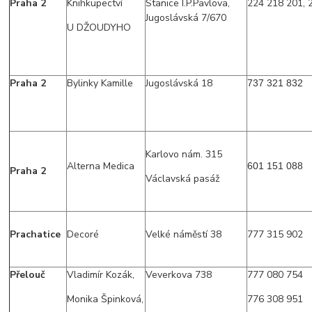
Praha 2
Knihkupectví
Stanice I.P.Pavlova,
224 218 201, 
Jugoslávská 7/670
U DŽOUDYHO
Praha 2
Bylinky Kamille
Jugoslávská 18
737 321 832
Karlovo nám. 315
Alterna Medica
601 151 088
Praha 2
Václavská pasáž
Prachatice
Decoré
Velké náměstí 38
777 315 902
Přelouč
Vladimír Kozák,
Veverkova 738
777 080 754
Monika Špinková,
776 308 951