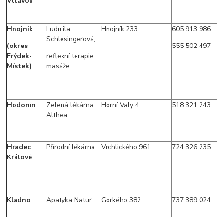
Vltavou
Hnojník
Ludmila
Hnojník 233
605 913 986
Schlesingerová,
(okres
555 502 497
Frýdek-
reflexní terapie,
Místek)
masáže
Hodonín
Zelená lékárna
Horní Valy 4
518 321 243
Althea
Hradec
Přírodní lékárna
Vrchlického 961
724 326 235
Králové
Kladno
Apatyka Natur
Gorkého 382
737 389 024