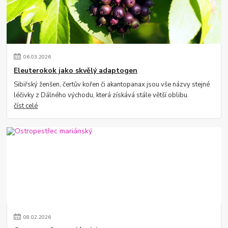
06
.
03
.
2026
Eleuterokok jako skvělý adaptogen
Sibiřský ženšen, čertův kořen či akantopanax jsou vše názvy stejné
léčivky z Dálného východu, která získává stále větší oblibu.
číst celé
08
.
02
.
2026