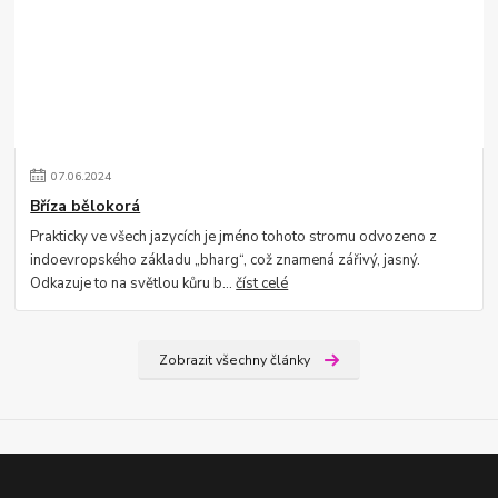
07
.
06
.
2024
Bříza bělokorá
Prakticky ve všech jazycích je jméno tohoto stromu odvozeno z
indoevropského základu „bharg“, což znamená zářivý, jasný.
Odkazuje to na světlou kůru b...
číst celé
Zobrazit všechny články