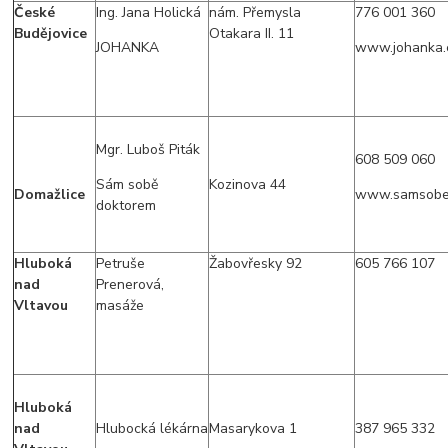
České
Ing. Jana Holická
nám. Přemysla
776 001 360
Budějovice
Otakara II. 11
JOHANKA
www.johanka.
Mgr. Luboš Piták
608 509 060
Sám sobě
Kozinova 44
Domažlice
www.samsobe
doktorem
Hluboká
Petruše
Žabovřesky 92
605 766 107
nad
Prenerová,
Vltavou
masáže
Hluboká
nad
Hlubocká lékárna
Masarykova 1
387 965 332