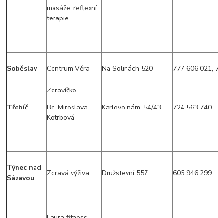
masáže, reflexní
terapie
Soběslav
Centrum Věra
Na Solinách 520
777 606 021, 
Zdravíčko
Třebíč
Bc. Miroslava
Karlovo nám. 54/43
724 563 740
Kotrbová
Týnec nad
Zdravá výživa
Družstevní 557
605 946 299
Sázavou
Laura fitness