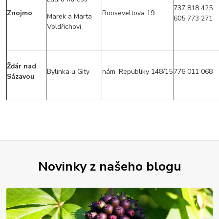
737 818 425
Znojmo
Rooseveltova 19
Marek a Marta
605 773 271
Voldřichovi
Žďár nad
Bylinka u Gity
nám. Republiky 148/15
776 011 068
Sázavou
Novinky z našeho blogu