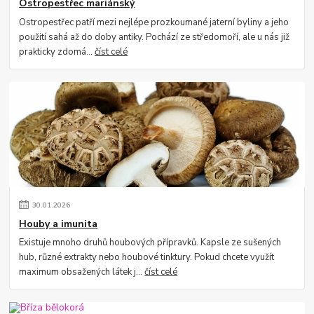
Ostropestřec mariánský
Ostropestřec patří mezi nejlépe prozkoumané jaterní byliny a jeho
použití sahá až do doby antiky. Pochází ze středomoří, ale u nás již
prakticky zdomá...
číst celé
30
.
01
.
2026
Houby a imunita
Existuje mnoho druhů houbových přípravků. Kapsle ze sušených
hub, různé extrakty nebo houbové tinktury. Pokud chcete využít
maximum obsažených látek j...
číst celé