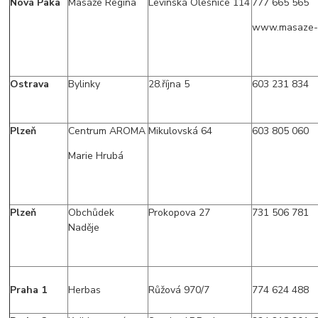
Nová Paka
Masáže Regina
Levínská Olešnice 114
777 665 565
www.masaze-r
Ostrava
Bylinky
28.října 5
603 231 834
Plzeň
Centrum AROMA
Mikulovská 64
603 805 060
Marie Hrubá
Plzeň
Obchůdek
Prokopova 27
731 506 781
Naděje
Praha 1
Herbas
Růžová 970/7
774 624 488