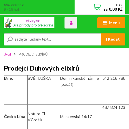
0
ks
604 729 587
za
0,00 Kč
9 - 18 hod
Menu
Hledat
Úvod
PRODEJCI ELIXÍRŮ
Prodejci Duhových elixírů
Brno
SVĚTLUŠKA
Dominikánské nám. 5
542 216 788
(pasáž)
487 824 123
Natura CL
Česká Lípa
Moskevská 14/17
V.Grešík