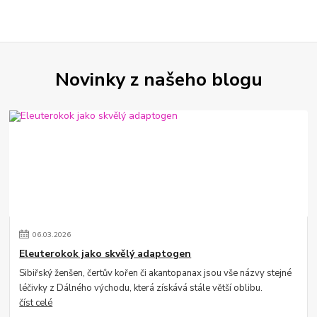
Novinky z našeho blogu
06
.
03
.
2026
Eleuterokok jako skvělý adaptogen
Sibiřský ženšen, čertův kořen či akantopanax jsou vše názvy stejné
léčivky z Dálného východu, která získává stále větší oblibu.
číst celé