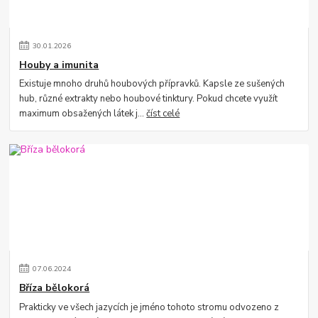
30
.
01
.
2026
Houby a imunita
Existuje mnoho druhů houbových přípravků. Kapsle ze sušených
hub, různé extrakty nebo houbové tinktury. Pokud chcete využít
maximum obsažených látek j...
číst celé
07
.
06
.
2024
Bříza bělokorá
Prakticky ve všech jazycích je jméno tohoto stromu odvozeno z