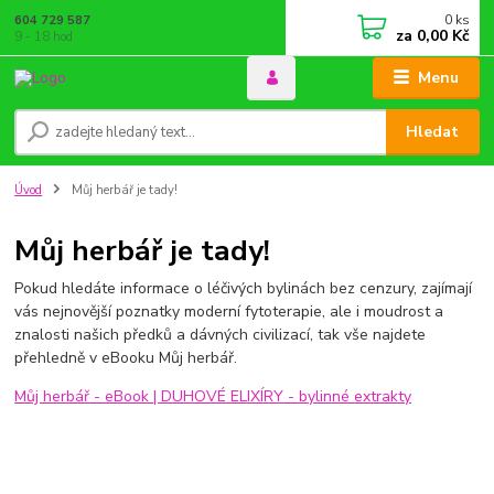
0
ks
604 729 587
za
0,00 Kč
9 - 18 hod
Menu
Hledat
Úvod
Můj herbář je tady!
Můj herbář je tady!
Pokud hledáte informace o léčivých bylinách bez cenzury, zajímají
vás nejnovější poznatky moderní fytoterapie, ale i moudrost a
znalosti našich předků a dávných civilizací, tak vše najdete
přehledně v eBooku Můj herbář.
Můj herbář - eBook | DUHOVÉ ELIXÍRY - bylinné extrakty