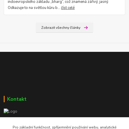
indoevropského základu „bharg“, což znamená zářivý, jasný.
Odkazuje to na světlou kůru b...
číst celé
Zobrazit všechny články
Kontakt
Bc. Martin Kolár
604 729 587
Pro základní funkčnost, zpříjemnění používání webu, analytické