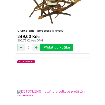
Cryptolepis - kryptolepis krvavý
249,00 Kč
/
ks
205,79 Kč
bez DPH
Přidat do košíku
TOP produkt