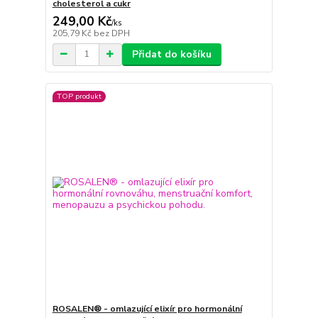
cholesterol a cukr
249,00 Kč
/
ks
205,79 Kč
bez DPH
Přidat do košíku
TOP produkt
ROSALEN® - omlazující elixír pro hormonální