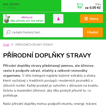
0
ks
604 729 587
za
0,00 Kč
9 - 18 hod
Menu
Hledat
Úvod
PŘÍRODNÍ DOPLŇKY STRAVY
PŘÍRODNÍ DOPLŇKY STRAVY
Přírodní doplňky stravy představují jemnou, ale účinnou
cestu k podpoře zdraví, vitality a celkové rovnováhy
organismu.
V této kategorii najdete bylinné extrakty a elixíry,
které vycházejí z tradičních postupů i moderních poznatků o
účincích rostlin. Každý produkt je vytvořen s důrazem na kvalitu,
čistotu a maximální účinnost, aby tělu poskytl přesně to, co
potřebuje.
Naše přírodní doplňky mohou podpořit imunitu, energii, trávení,