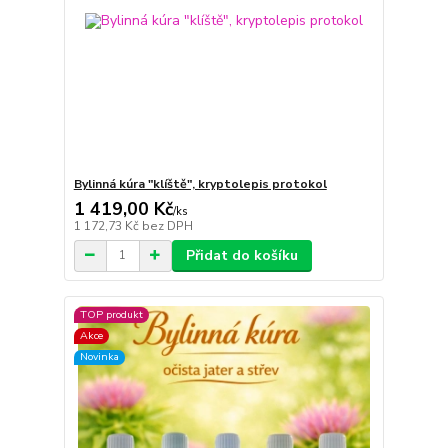
Bylinná kúra "klíště", kryptolepis protokol
1 419,00 Kč
/
ks
1 172,73 Kč
bez DPH
Přidat do košíku
TOP produkt
Akce
Novinka