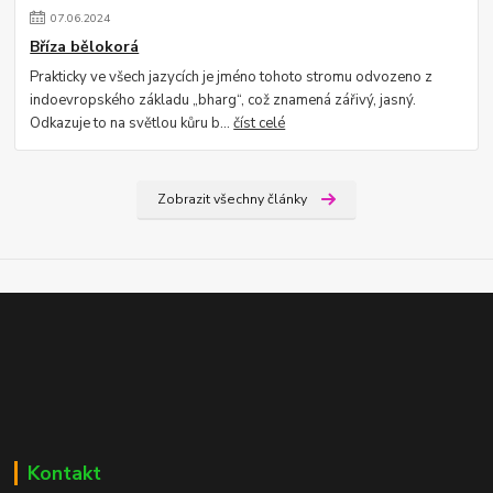
07
.
06
.
2024
Bříza bělokorá
Prakticky ve všech jazycích je jméno tohoto stromu odvozeno z
indoevropského základu „bharg“, což znamená zářivý, jasný.
Odkazuje to na světlou kůru b...
číst celé
Zobrazit všechny články
Kontakt