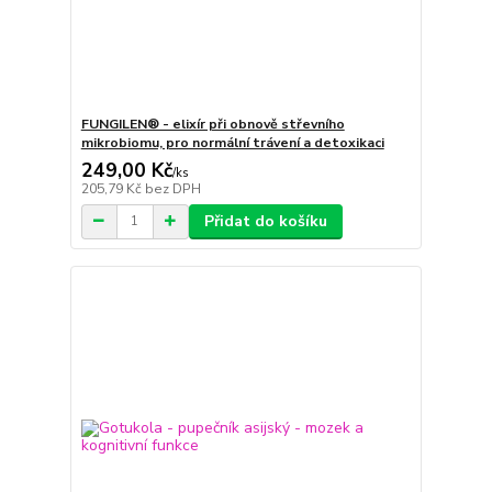
FUNGILEN® - elixír při obnově střevního
mikrobiomu, pro normální trávení a detoxikaci
249,00 Kč
/
ks
205,79 Kč
bez DPH
Přidat do košíku