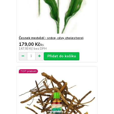
Česnek medvědí - srdce, cévy, cholesterol
179,00 Kč
/
ks
147,93 Kč
bez DPH
Přidat do košíku
TOP produkt