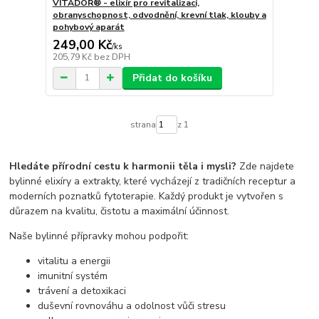
VITADOR® - elixír pro revitalizaci,
obranyschopnost, odvodnění, krevní tlak, klouby a
pohybový aparát
249,00 Kč
/
ks
205,79 Kč
bez DPH
Přidat do košíku
strana
z 1
Hledáte přírodní cestu k harmonii těla i mysli?
Zde najdete
bylinné elixíry a extrakty, které vycházejí z tradičních receptur a
moderních poznatků fytoterapie. Každý produkt je vytvořen s
důrazem na kvalitu, čistotu a maximální účinnost.
Naše bylinné přípravky mohou podpořit:
vitalitu a energii
imunitní systém
trávení a detoxikaci
duševní rovnováhu a odolnost vůči stresu