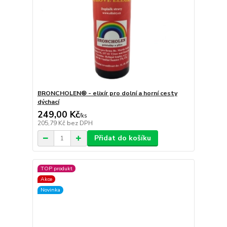
BRONCHOLEN® - elixír pro dolní a horní cesty
dýchací
249,00 Kč
/
ks
205,79 Kč
bez DPH
Přidat do košíku
TOP produkt
Akce
Novinka