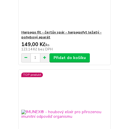
Harpago fit - čertův spár - harpagofyt ležatý -
pohybový aparát
149,00 Kč
/
ks
123,14 Kč
bez DPH
Přidat do košíku
TOP produkt