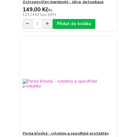
Ostropestřec mariánský - játra, detoxikace
149,00 Kč
/
ks
123,14 Kč
bez DPH
Přidat do košíku
Perila křovitá - cytokiny a specifické protilátky