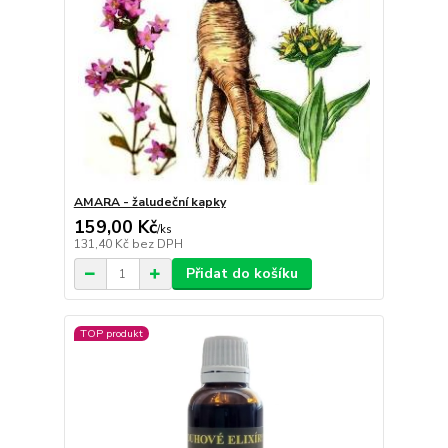
AMARA - žaludeční kapky
159,00 Kč
/
ks
131,40 Kč
bez DPH
Přidat do košíku
TOP produkt