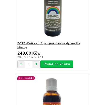
BOTANIX® - elixír pro pokožku, svaly, kosti a
klouby
249,00 Kč
/
ks
205,79 Kč
bez DPH
Přidat do košíku
TOP produkt