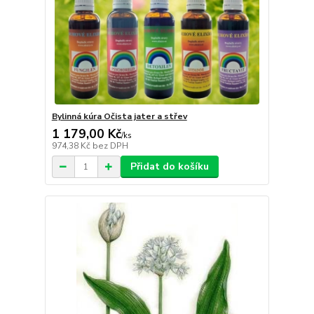
Bylinná kúra Očista jater a střev
1 179,00 Kč
/
ks
974,38 Kč
bez DPH
Přidat do košíku