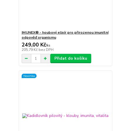
IMUNEX® - houbový elixír pro přirozenou imunitní
odpověď organismu
249,00 Kč
/
ks
205,79 Kč
bez DPH
Přidat do košíku
Novinka