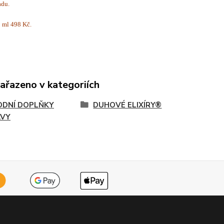
adu.
 ml 498 Kč.
zařazeno v kategoriích
ODNÍ DOPLŇKY
DUHOVÉ ELIXÍRY®
AVY