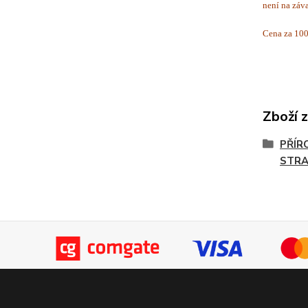
není na záv
Cena za 100
Zboží 
PŘÍR
STR