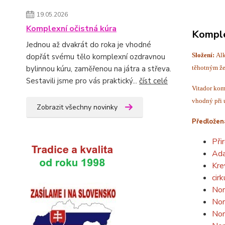
19.05.2026
Komplexní očistná kúra
Komple
Jednou až dvakrát do roka je vhodné
Složení:
Alk
dopřát svému tělo komplexní ozdravnou
těhotným že
bylinnou kúru, zaměřenou na játra a střeva.
Sestavili jsme pro vás praktický...
číst celé
Vitador komb
vhodný při 
Zobrazit všechny novinky
Předložená
Při
Ada
Kre
cir
Nor
Nor
Nor