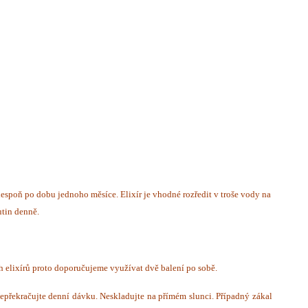
espoň po dobu jednoho měsíce. Elixír je vhodné rozředit v troše vody na
utin denně.
ch elixírů proto doporučujeme využívat dvě balení po sobě.
Nepřekračujte denní dávku. Neskladujte na přímém slunci. Případný zákal