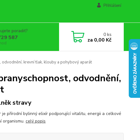
Přihlášení
ujete poradit?
0
ks
729 587
za
0,00 Kč
 hod
 odvodnění, krevní tlak, klouby a pohybový aparát
 obranyschopnost, odvodnění,
t
něk stravy
 je přírodní bylinný elixír podporující vitalitu, energii a celkové
ní organismu.
celý popis