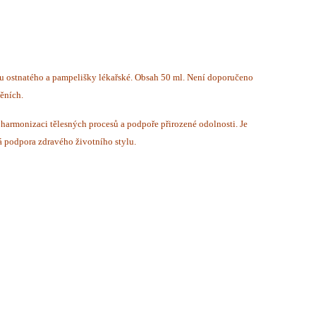
oku ostnatého a pampelišky lékařské. Obsah 50 ml. Není doporučeno
ěních.
y, harmonizaci tělesných procesů a podpoře přirozené odolnosti. Je
bá podpora zdravého životního stylu.