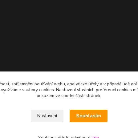
čnost, zpříjemnění používání webu, analytické účely a v případě udělení
y využíváme soubory cookies. Nastavení vlastních preferencí cookies mů
odkazem ve spodní části stránek.
Souhlasím
Nastavení
Souhlas můžete odmítnout
zde
.