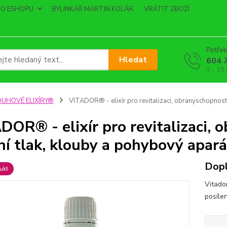
O ESHOPU
BYLINKÁŘ MARTIN KOLÁR
VRÁTIT ZBOŽÍ
Potřeb
Hledat
604 
9 - 18
DUHOVÉ ELIXÍRY®
VITADOR® - elixír pro revitalizaci, obranyschopnost,
DOR® - elixír pro revitalizaci,
ní tlak, klouby a pohybový apará
Dopl
ukt
Vitador
posíle