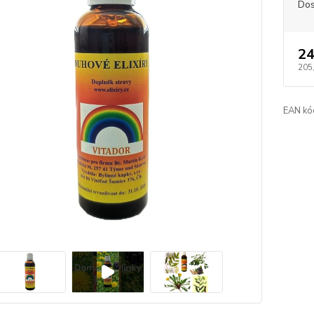
Dos
24
205
EAN kó