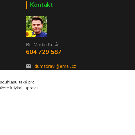
Kontakt
Bc. Martin Kolár
604 729 587
dumzdravi@email.cz
 souhlasu také pro
žete kdykoli upravit
Vytvořeno na
Eshop-rychle.cz