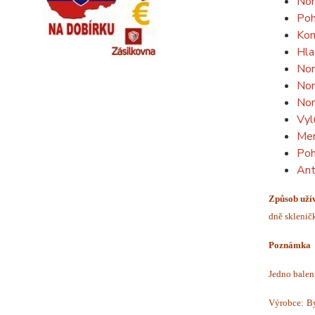
Nor
Poh
Kon
Hla
Nor
Nor
Nor
Vyl
Men
Poh
Ant
Způsob užív
dně skleničk
Poznámka
Jedno balen
Výrobce: By