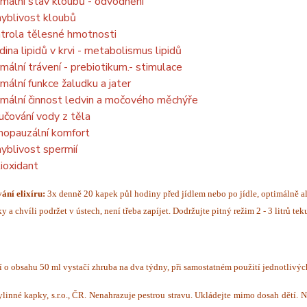
mální stav kloubů - odvodnění
yblivost kloubů
trola tělesné hmotnosti
dina lipidů v krvi - metabolismus lipidů
mální trávení - prebiotikum.- stimulace
mální funkce žaludku a jater
mální činnost ledvin a močového měchýře
učování vody z těla
opauzální komfort
yblivost spermií
ioxidant
ání elixíru:
3x denně 20 kapek půl hodiny před jídlem nebo po jídle, optimálně al
y a chvíli podržet v ústech, není třeba zapíjet. Dodržujte pitný režim 2 - 3 litrů tek
í o obsahu 50 ml vystačí zhruba na dva týdny, při samostatném použití jednotlivý
linné kapky, s.r.o., ČR. Nenahrazuje pestrou stravu. Ukládejte mimo dosah dětí. 