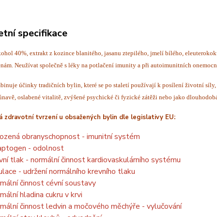
tní specifikace
ohol 40%, extrakt z kozince blanitého, jasanu ztepilého, jmelí bílého, eleuterok
nám. Neužívat společně s léky na potlačení imunity a při autoimunitních onemocn
inuje účinky tradičních bylin, které se po staletí používají k posílení životní síl
únavě, oslabené vitalitě, zvýšené psychické či fyzické zátěži nebo jako dlouhodo
 zdravotní tvrzení u obsažených bylin dle legislativy EU:
rozená obranyschopnost - imunitní systém
ptogen - odolnost
vní tlak - normální činnost kardiovaskulárního systému
kulace - udržení normálního krevního tlaku
mální činnost cévní soustavy
mální hladina cukru v krvi
mální činnost ledvin a močového měchýře - vylučování