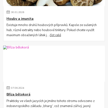
30
.
01
.
2026
Houby a imunita
Existuje mnoho druhů houbových přípravků. Kapsle ze sušených
hub, různé extrakty nebo houbové tinktury. Pokud chcete využít
maximum obsažených látek j...
číst celé
07
.
06
.
2024
Bříza bělokorá
Prakticky ve všech jazycích je jméno tohoto stromu odvozeno z
indoevropského základu „bharg“, což znamená zářivý, jasný.