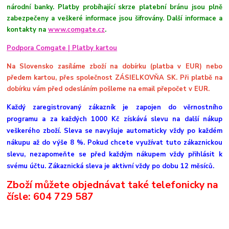
národní banky. Platby probíhající skrze platební bránu jsou plně
zabezpečeny a veškeré informace jsou šifrovány. Další informace a
kontakty na
www.comgate.cz
.
Podpora Comgate | Platby kartou
Na Slovensko zasíláme zboží na dobírku (platba v EUR) nebo
předem kartou, přes společnost ZÁSIELKOVŇA SK. Při platbě na
dobírku vám před odesláním pošleme na email přepočet v EUR.
Každý zaregistrovaný zákazník je zapojen do věrnostního
programu a za každých 1000 Kč získává slevu na další nákup
veškerého zboží. Sleva se navyšuje automaticky vždy po každém
nákupu až do výše 8 %. Pokud chcete využívat tuto zákaznickou
slevu, nezapomeňte se před každým nákupem vždy přihlásit k
svému účtu. Zákaznická sleva je aktivní vždy po dobu 12 měsíců.
Zboží můžete objednávat také telefonicky na
čísle:
604 729 587