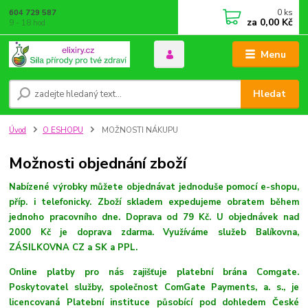
0
ks
604 729 587
za
0,00 Kč
9 - 18 hod
Menu
Hledat
Úvod
O ESHOPU
MOŽNOSTI NÁKUPU
Možnosti objednání zboží
Nabízené výrobky můžete objednávat jednoduše pomocí e-shopu,
příp. i telefonicky. Zboží skladem expedujeme obratem během
jednoho pracovního dne. Doprava od 79 Kč. U objednávek nad
2000 Kč je doprava zdarma. Využíváme služeb Balíkovna,
ZÁSILKOVNA CZ a SK a PPL.
Online platby pro nás zajišťuje platební brána Comgate.
Poskytovatel služby, společnost ComGate Payments, a. s., je
licencovaná Platební instituce působící pod dohledem České