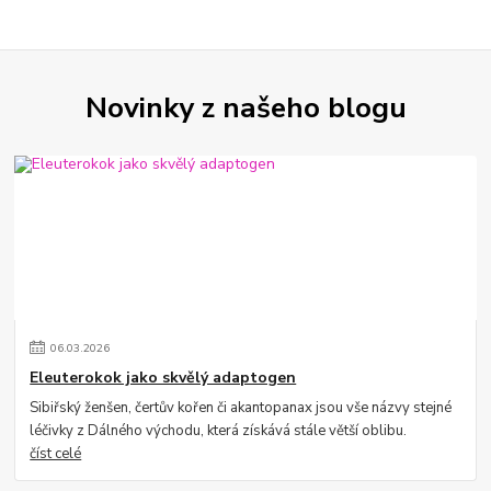
Novinky z našeho blogu
06
.
03
.
2026
Eleuterokok jako skvělý adaptogen
Sibiřský ženšen, čertův kořen či akantopanax jsou vše názvy stejné
léčivky z Dálného východu, která získává stále větší oblibu.
číst celé