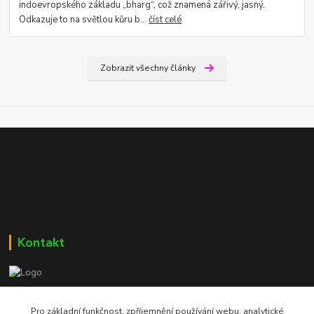
indoevropského základu „bharg“, což znamená zářivý, jasný.
Odkazuje to na světlou kůru b...
číst celé
Zobrazit všechny články
Kontakt
Bc. Martin Kolár
604 729 587
Pro základní funkčnost, zpříjemnění používání webu, analytické