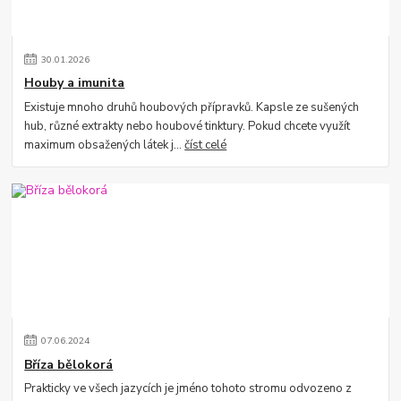
30
.
01
.
2026
Houby a imunita
Existuje mnoho druhů houbových přípravků. Kapsle ze sušených
hub, různé extrakty nebo houbové tinktury. Pokud chcete využít
maximum obsažených látek j...
číst celé
07
.
06
.
2024
Bříza bělokorá
Prakticky ve všech jazycích je jméno tohoto stromu odvozeno z