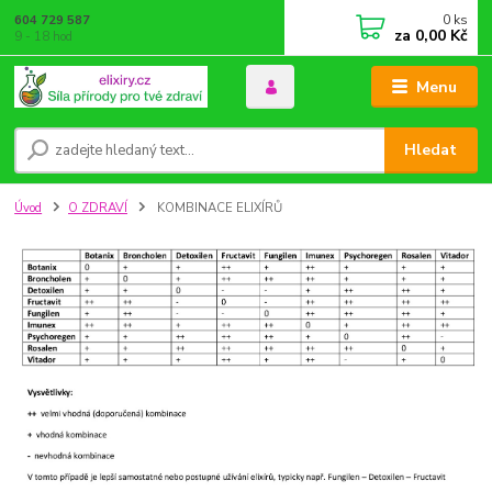
0
ks
604 729 587
za
0,00 Kč
9 - 18 hod
Menu
Hledat
Úvod
O ZDRAVÍ
KOMBINACE ELIXÍRŮ