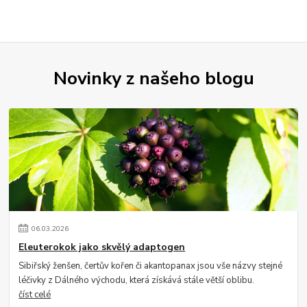
Novinky z našeho blogu
06
.
03
.
2026
Eleuterokok jako skvělý adaptogen
Sibiřský ženšen, čertův kořen či akantopanax jsou vše názvy stejné
léčivky z Dálného východu, která získává stále větší oblibu.
číst celé