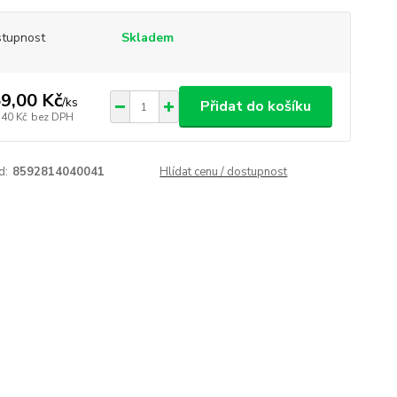
tupnost
Skladem
9,00 Kč
/
ks
Přidat do košíku
,40 Kč
bez DPH
d:
8592814040041
Hlídat cenu / dostupnost