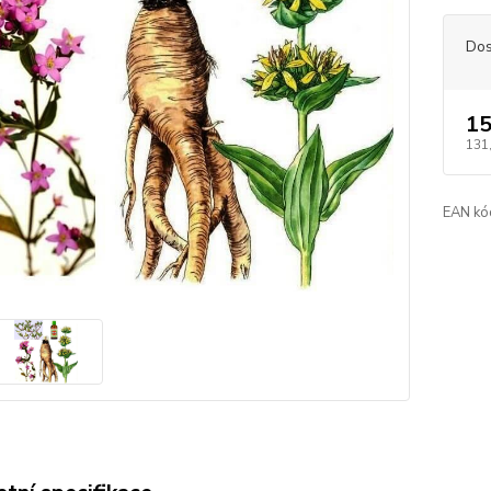
Dos
15
131
EAN kó