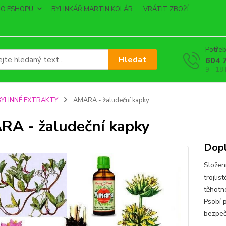
O ESHOPU
BYLINKÁŘ MARTIN KOLÁR
VRÁTIT ZBOŽÍ
Potřeb
Hledat
604 
9 - 18
BYLINNÉ EXTRAKTY
AMARA - žaludeční kapky
A - žaludeční kapky
Dopl
Složen
trojli
těhotn
Psobí 
bezpeč