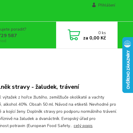
Přihlášení
ujete poradit?
0
ks
729 587
za
0,00 Kč
 hod
něk stravy - žaludek, trávení
í: výtažek z hořce žlutého, zeměžluče okolíkaté a vachty
sté, alkohol 40%. Obsah 50 ml. Návod na etiketě. Nevhodné pro
é a kojící ženy. Doplněk stravy pro podporu normálního trávení.
příznivě na žaludek a dvanáctník. Evropský úřad pro
nost potravin (European Food Safety...
celý popis