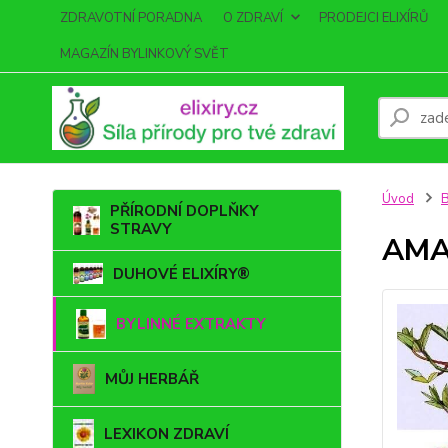
ZDRAVOTNÍ PORADNA
O ZDRAVÍ
PRODEJCI ELIXÍRŮ
MAGAZÍN BYLINKOVÝ SVĚT
Úvod
PŘÍRODNÍ DOPLŇKY
STRAVY
AMAR
DUHOVÉ ELIXÍRY®
BYLINNÉ EXTRAKTY
MŮJ HERBÁŘ
LEXIKON ZDRAVÍ