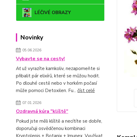
LÉČIVÉ OBRAZY
Novinky
05.06.2026
Vybavte se na cesty!
Ať už vyrazíte kamkoliv, nezapomeňte si
přibalit pár elixírů, které se můžou hodit.
Po dlouhé cestě nebo v horkém počasí
může pomoci Detoxilen. Fu...
číst celé
07.01.2026
Ozdravná kúra "klíště"
Pokud jste měli klíště a necítíte se dobře,
doporučuji osvědčenou kombinaci
Kryptolepis + Botanix + Imunex. Využívat