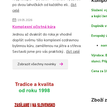
Komple
po dvou lahvičkách od každého eli...
číst
Složení: v
celé
a kojící žen
19.05.2026
Doplněk st
Komplexní očistná kúra
Jednou až dvakrát do roka je vhodné
Evropský 
dopřát svému tělo komplexní ozdravnou
norm
bylinnou kúru, zaměřenou na játra a střeva.
Sestavili jsme pro vás praktický...
číst celé
Výrobce: B
slunci. Př
Zobrazit všechny novinky
Cena za 1
Zboží 