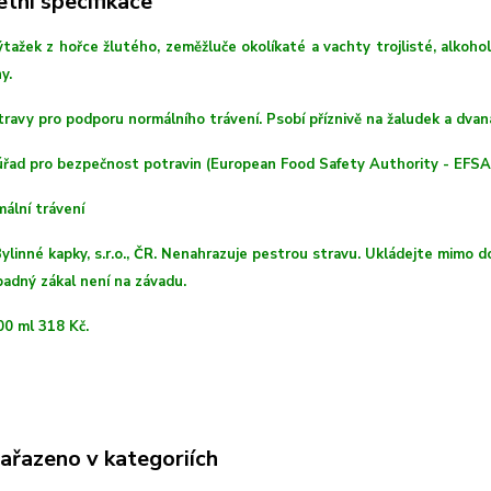
tní specifikace
ýtažek z hořce žlutého, zeměžluče okolíkaté a vachty trojlisté, alk
y.
ravy pro podporu normálního trávení. Psobí příznivě na žaludek a dvan
úřad pro bezpečnost potravin (European Food Safety Authority - EFSA
ální trávení
ylinné kapky, s.r.o., ČR. Nenahrazuje pestrou stravu. Ukládejte mimo 
ípadný zákal není na závadu.
00 ml 318 Kč.
zařazeno v kategoriích