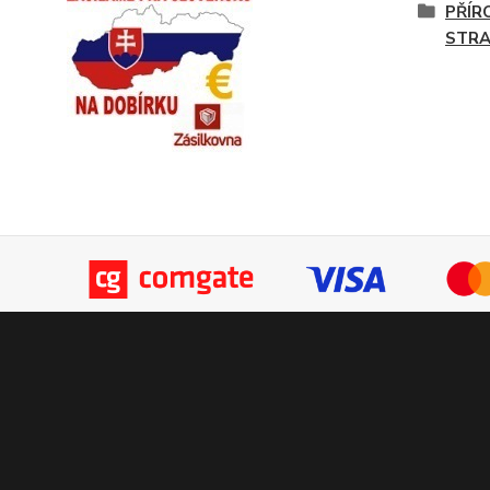
PŘÍR
STR