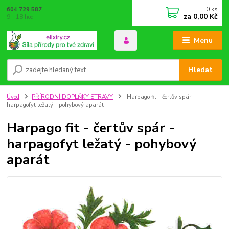
0
ks
604 729 587
za
0,00 Kč
9 - 18 hod
Menu
Hledat
Úvod
PŘÍRODNÍ DOPLŇKY STRAVY
Harpago fit - čertův spár -
harpagofyt ležatý - pohybový aparát
Harpago fit - čertův spár -
harpagofyt ležatý - pohybový
aparát