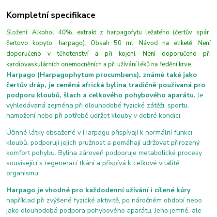
Kompletní specifikace
Složení: Alkohol 40%, extrakt z harpagofytu ležatého (čertův spár,
čertovo kopyto, harpago). Obsah 50 ml. Návod na etiketě. Není
doporučeno v těhotenství a při kojení. Není doporučeno při
kardiovaskulárních onemocněních a při užívání léků na ředění krve.
Harpago (Harpagophytum procumbens), známé také jako
čertův dráp, je ceněná africká bylina tradičně používaná pro
podporu kloubů, šlach a celkového pohybového aparátu.
Je
vyhledávaná zejména při dlouhodobé fyzické zátěži, sportu,
namožení nebo při potřebě udržet klouby v dobré kondici.
Účinné látky obsažené v Harpagu přispívají k normální funkci
kloubů, podporují jejich pružnost a pomáhají udržovat přirozený
komfort pohybu. Bylina zároveň podporuje metabolické procesy
související s regenerací tkání a přispívá k celkové vitalitě
organismu.
Harpago je vhodné pro každodenní užívání i cílené kúry
,
například při zvýšené fyzické aktivitě, po náročném období nebo
jako dlouhodobá podpora pohybového aparátu. Jeho jemné, ale