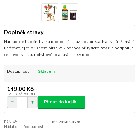
Doplněk stravy
Harpago je tradiční bylina podporující stav kloubů, šlach a svalů. Pomáhá
udržovat jejich pružnost, přispívá k pohodě při fyzické zátěži a podporuje
celkovou vitalitu pohybového aparátu.
celý popis
Dostupnost
Skladem
149,00 Kč
/
ks
123,14 Kč
bez DPH
Přidat do košíku
EAN kód:
8592814050576
Hlídat cenu / dostupnost