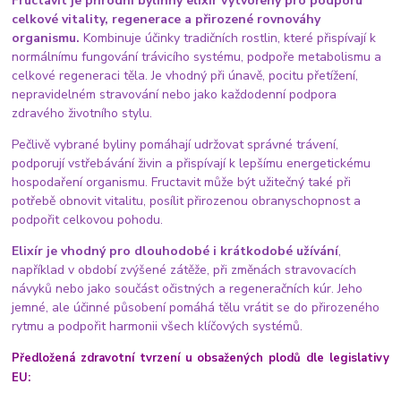
Fructavit je přírodní bylinný elixír vytvořený pro podporu
celkové vitality, regenerace a přirozené rovnováhy
organismu.
Kombinuje účinky tradičních rostlin, které přispívají k
normálnímu fungování trávicího systému, podpoře metabolismu a
celkové regeneraci těla. Je vhodný při únavě, pocitu přetížení,
nepravidelném stravování nebo jako každodenní podpora
zdravého životního stylu.
Pečlivě vybrané byliny pomáhají udržovat správné trávení,
podporují vstřebávání živin a přispívají k lepšímu energetickému
hospodaření organismu. Fructavit může být užitečný také při
potřebě obnovit vitalitu, posílit přirozenou obranyschopnost a
podpořit celkovou pohodu.
Elixír je vhodný pro dlouhodobé i krátkodobé užívání
,
například v období zvýšené zátěže, při změnách stravovacích
návyků nebo jako součást očistných a regeneračních kúr. Jeho
jemné, ale účinné působení pomáhá tělu vrátit se do přirozeného
rytmu a podpořit harmonii všech klíčových systémů.
Předložená zdravotní tvrzení u obsažených plodů dle legislativy
EU: