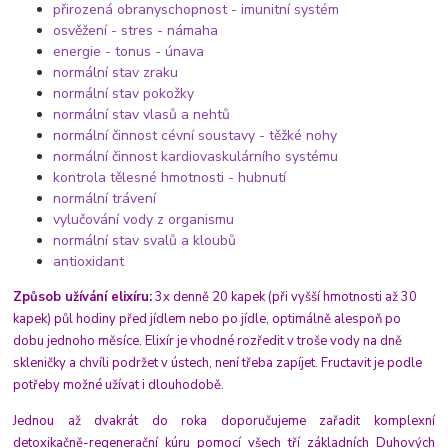
přirozená obranyschopnost - imunitní systém
osvěžení - stres - námaha
energie - tonus - únava
normální stav zraku
normální stav pokožky
normální stav vlasů a nehtů
normální činnost cévní soustavy - těžké nohy
normální činnost kardiovaskulárního systému
kontrola tělesné hmotnosti - hubnutí
normální trávení
vylučování vody z organismu
normální stav svalů a kloubů
antioxidant
Způsob užívání elixíru:
3x denně 20 kapek (při vyšší hmotnosti až 30
kapek) půl hodiny před jídlem nebo po jídle, optimálně alespoň po
dobu jednoho měsíce. Elixír je vhodné rozředit v troše vody na dně
skleničky a chvíli podržet v ústech, není třeba zapíjet. Fructavit je podle
potřeby možné užívat i dlouhodobě.
Jednou až dvakrát do roka doporučujeme zařadit komplexní
detoxikačně-regenerační kúru pomocí všech tří základních Duhových