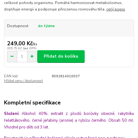
celkové pohody organismu. Pomáhá harmonizovat metabolismus,
doplňuje energii a podporuje přirozenou rovnováhu těla.
celý popis
Dostupnost
do týdne
249,00 Kč
/
ks
205,79 Kč
bez DPH
Přidat do košíku
EAN kód:
8592814010037
Hlídat cenu / dostupnost
Kompletní specifikace
Složení:
Alkohol 40%, extrakt z plodů borůvky obecné, rakytníku
řešetlákového, černé jeřabiny (aronie) a rybízu černého. Obsah 50 ml.
Vhodné pro děti od 3 let.