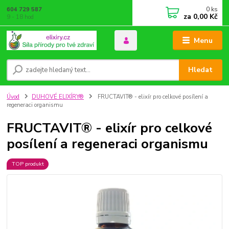
0
ks
604 729 587
za
0,00 Kč
9 - 18 hod
Menu
Hledat
Úvod
DUHOVÉ ELIXÍRY®
FRUCTAVIT® - elixír pro celkové posílení a
regeneraci organismu
FRUCTAVIT® - elixír pro celkové
posílení a regeneraci organismu
TOP produkt