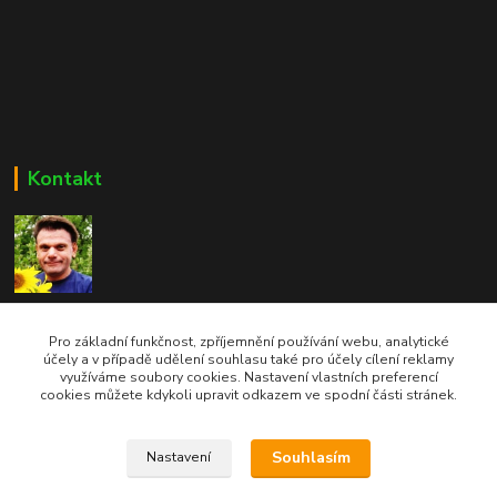
Kontakt
Bc. Martin Kolár
604 729 587
Pro základní funkčnost, zpříjemnění používání webu, analytické
účely a v případě udělení souhlasu také pro účely cílení reklamy
využíváme soubory cookies. Nastavení vlastních preferencí
dumzdravi@email.cz
cookies můžete kdykoli upravit odkazem ve spodní části stránek.
Souhlasím
Nastavení