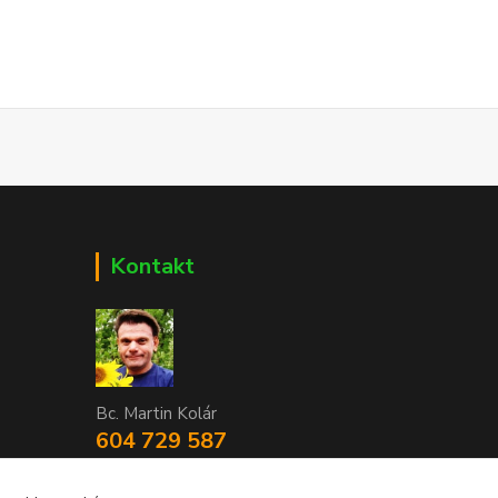
Kontakt
Bc. Martin Kolár
604 729 587
dumzdravi@email.cz