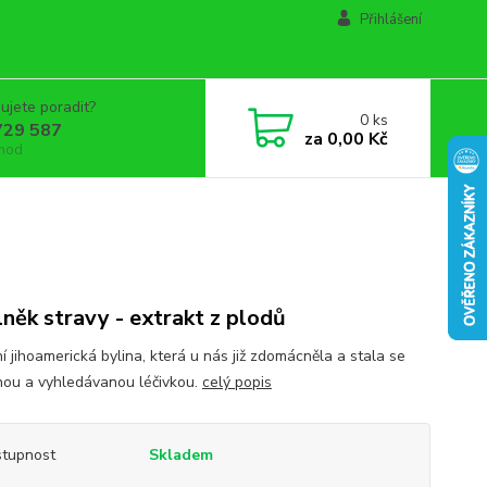
Přihlášení
ujete poradit?
0
ks
729 587
za
0,00 Kč
 hod
něk stravy - extrakt z plodů
í jihoamerická bylina, která u nás již zdomácněla a stala se
nou a vyhledávanou léčivkou.
celý popis
tupnost
Skladem