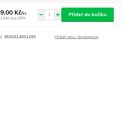
9,00 Kč
/
ks
Přidat do košíku
,14 Kč
bez DPH
d:
8592814051283
Hlídat cenu / dostupnost