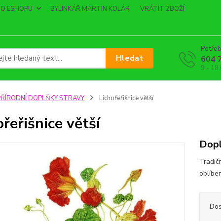
O ESHOPU
BYLINKÁŘ MARTIN KOLÁR
VRÁTIT ZBOŽÍ
Potřeb
Hledat
604 
9 - 18
PŘÍRODNÍ DOPLŇKY STRAVY
Lichořeřišnice větší
ořeřišnice větší
Dopl
Tradičn
oblíbe
Dos