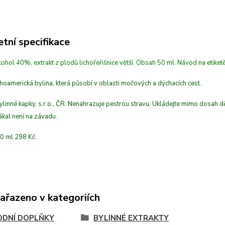
tní specifikace
kohol 40%, extrakt z plodů lichořeřišnice větší. Obsah 50 ml. Návod na etiketě
hoamerická bylina, která působí v oblasti močových a dýchacích cest.
linné kapky, s.r.o., ČR. Nenahrazuje pestrou stravu. Ukládejte mimo dosah dě
kal není na závadu.
0 ml 298 Kč.
zařazeno v kategoriích
ODNÍ DOPLŇKY
BYLINNÉ EXTRAKTY