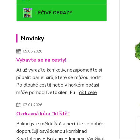
LÉČIVÉ OBRAZY
Novinky
05.06.2026
Vybavte se na cesty!
Ať už vyrazíte kamkoliv, nezapomeňte si
přibalit pár elixírů, které se můžou hodit.
Po dlouhé cestě nebo v horkém počasí
může pomoci Detoxilen. Fu...
číst celé
07.01.2026
Ozdravná kúra "klíště"
Pokud jste měli klíště a necítíte se dobře,
doporučuji osvědčenou kombinaci
Kryptolepis + Botanix + Imunex. Využívat