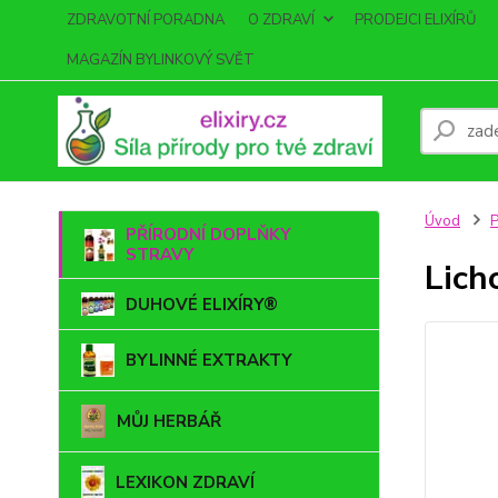
ZDRAVOTNÍ PORADNA
O ZDRAVÍ
PRODEJCI ELIXÍRŮ
MAGAZÍN BYLINKOVÝ SVĚT
Úvod
PŘÍRODNÍ DOPLŇKY
STRAVY
Lich
DUHOVÉ ELIXÍRY®
BYLINNÉ EXTRAKTY
MŮJ HERBÁŘ
LEXIKON ZDRAVÍ