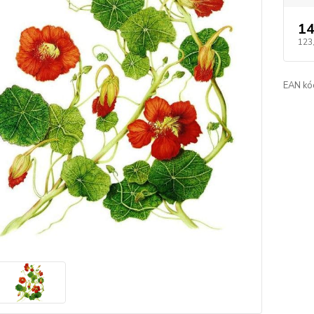
14
123
EAN kó