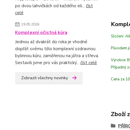
po dvou lahvičkách od každého eli...
číst
celé
Komple
19.05.2026
Komplexní očistná kúra
Složení: Al
Jednou až dvakrát do roka je vhodné
Původem ji
dopřát svému tělo komplexní ozdravnou
bylinnou kúru, zaměřenou na játra a střeva.
Výrobce: By
Sestavili jsme pro vás praktický...
číst celé
Případný zá
Zobrazit všechny novinky
Cena za 10
Zboží 
PŘÍR