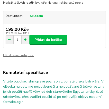
Herbář léčivých rostlin bylináře Martina Kolára
celý popis
Dostupnost
Skladem
199,00 Kč
/
ks
199,00 Kč
bez DPH
Přidat do košíku
Hlídat cenu / dostupnost
Kompletní specifikace
V této publikaci shrnuji své poznatky z bohaté praxe bylinkáře. V
eBooku najdete mé nejoblíbenější a nejpoužívanější léčivé rostliny,
jejich použití napříč věky, od dob starověkého Egypta, antiky, časů
středověku, přes tradiční použití až po nejnovější objevy moderní
farmakologie.