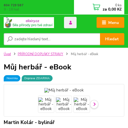
0
ks
604 729 587
za
0,00 Kč
9 - 18 hod
Menu
Hledat
Úvod
PŘÍRODNÍ DOPLŇKY STRAVY
Můj herbář - eBook
Můj herbář - eBook
Novinka
Doprava ZDARMA
Martin Kolár - bylinář