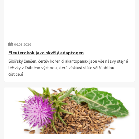
06
.
03
.
2026
Eleuterokok jako skvělý adaptogen
Sibiřský ženšen, čertův kořen či akantopanax jsou vše názvy stejné
léčivky z Dálného východu, která získává stále větší oblibu.
číst celé