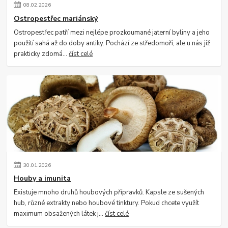
08
.
02
.
2026
Ostropestřec mariánský
Ostropestřec patří mezi nejlépe prozkoumané jaterní byliny a jeho
použití sahá až do doby antiky. Pochází ze středomoří, ale u nás již
prakticky zdomá...
číst celé
30
.
01
.
2026
Houby a imunita
Existuje mnoho druhů houbových přípravků. Kapsle ze sušených
hub, různé extrakty nebo houbové tinktury. Pokud chcete využít
maximum obsažených látek j...
číst celé