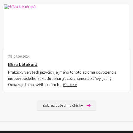
07
.
06
.
2024
Bříza bělokorá
Prakticky ve všech jazycích je jméno tohoto stromu odvozeno z
indoevropského základu „bharg“, což znamená zářivý, jasný.
Odkazuje to na světlou kůru b...
číst celé
Zobrazit všechny články