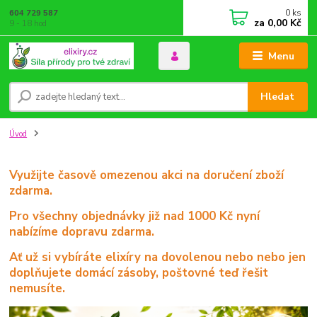
0
ks
604 729 587
za
0,00 Kč
9 - 18 hod
Menu
Hledat
Úvod
Využijte časově omezenou akci na doručení zboží
zdarma.
Pro všechny objednávky již nad 1000 Kč nyní
nabízíme dopravu zdarma.
Ať už si vybíráte elixíry na dovolenou nebo nebo jen
doplňujete domácí zásoby, poštovné teď řešit
nemusíte.