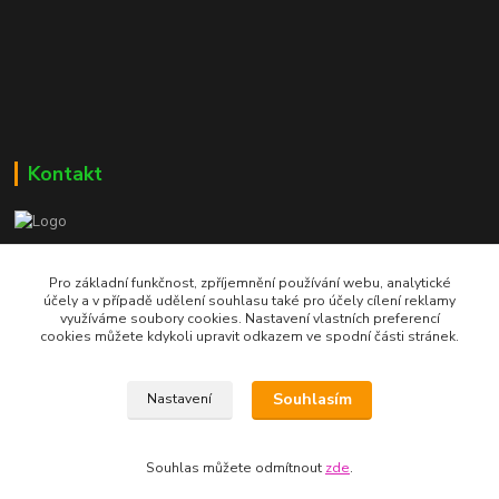
Kontakt
Bc. Martin Kolár
604 729 587
Pro základní funkčnost, zpříjemnění používání webu, analytické
účely a v případě udělení souhlasu také pro účely cílení reklamy
využíváme soubory cookies. Nastavení vlastních preferencí
dumzdravi@email.cz
cookies můžete kdykoli upravit odkazem ve spodní části stránek.
Souhlasím
Nastavení
Souhlas můžete odmítnout
zde
.
Vytvořeno na
Eshop-rychle.cz