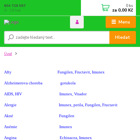
0
ks
604 729 587
za
0,00 Kč
9 - 18 hod
Menu
Hledat
Úvod
Afty Fungilen, Fructavit, Imunex
Alzheimerova choroba gotukola
AIDS, HIV Imunex, Vitador
Alergie Imunex, perila, Fungilen, Fructavit
Akné Fungilen
Anémie Imunex
Angina Echinacea, Imunex