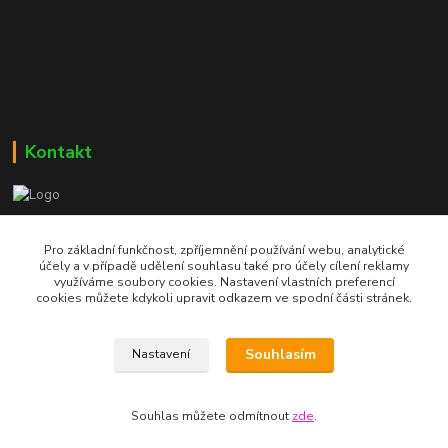
Kontakt
Bc. Martin Kolár
604 729 587
Pro základní funkčnost, zpříjemnění používání webu, analytické
účely a v případě udělení souhlasu také pro účely cílení reklamy
využíváme soubory cookies. Nastavení vlastních preferencí
dumzdravi@email.cz
cookies můžete kdykoli upravit odkazem ve spodní části stránek.
Souhlasím
Nastavení
Souhlas můžete odmítnout
zde
.
Vytvořeno na
Eshop-rychle.cz