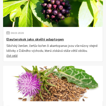
06
.
03
.
2026
Eleuterokok jako skvělý adaptogen
Sibiřský ženšen, čertův kořen či akantopanax jsou vše názvy stejné
léčivky z Dálného východu, která získává stále větší oblibu.
číst celé