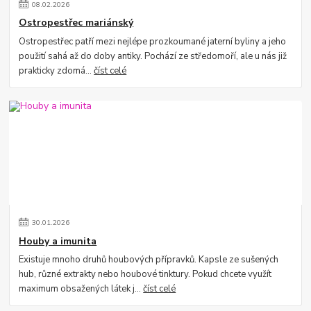
08
.
02
.
2026
Ostropestřec mariánský
Ostropestřec patří mezi nejlépe prozkoumané jaterní byliny a jeho
použití sahá až do doby antiky. Pochází ze středomoří, ale u nás již
prakticky zdomá...
číst celé
30
.
01
.
2026
Houby a imunita
Existuje mnoho druhů houbových přípravků. Kapsle ze sušených
hub, různé extrakty nebo houbové tinktury. Pokud chcete využít
maximum obsažených látek j...
číst celé