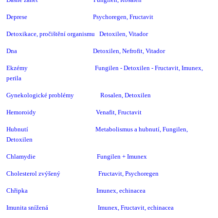
Deprese Psychoregen, Fructavit
Detoxikace, pročištění organismu Detoxilen, Vitador
Dna Detoxilen, Nefrofit, Vitador
Ekzémy Fungilen - Detoxilen
- Fructavit, Imunex,
perila
Gynekologické problémy Rosalen, Detoxilen
Hemoroidy Venafit, Fructavit
Hubnutí Metabolismus a hubnutí, Fungilen,
Detoxilen
Chlamydie Fungilen + Imunex
Cholesterol zvýšený Fructavit, Psychoregen
Chřipka Imunex, echinacea
Imunita snížená Imunex,
Fructavit, echinacea