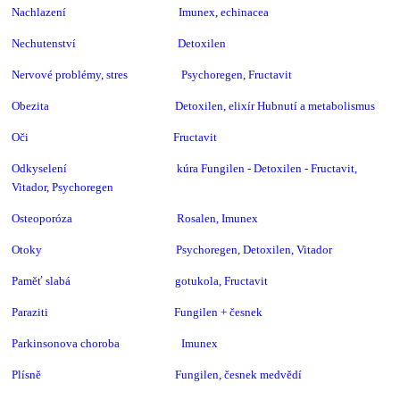
Nachlazení Imunex, echinacea
Nechutenství Detoxilen
Nervové problémy, stres Psychoregen, Fructavit
Obezita Detoxilen, elixír
Hubnutí a metabolismus
Oči Fructavit
Odkyselení kúra Fungilen - Detoxilen - Fructavit,
Vitador, Psychoregen
Osteoporóza Rosalen, Imunex
Otoky Psychoregen, Detoxilen, Vitador
Paměť slabá gotukola, Fructavit
Paraziti Fungilen + česnek
Parkinsonova choroba Imunex
Plísně Fungilen, česnek medvědí