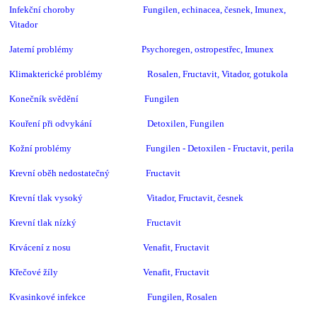
Infekční choroby Fungilen,
echinacea, česnek, Imunex,
Vitador
Jaterní problémy Psychoregen, ostropestřec, Imunex
Klimakterické problémy Rosalen, Fructavit, Vitador, gotukola
Konečník svědění Fungilen
Kouření při odvykání Detoxilen, Fungilen
Kožní problémy Fungilen - Detoxilen - Fructavit, perila
Krevní oběh nedostatečný Fructavit
Krevní tlak vysoký Vitador, Fructavit, česnek
Krevní tlak nízký Fructavit
Krvácení z nosu Venafit, Fructavit
Křečové žíly Venafit, Fructavit
Kvasinkové infekce Fungilen, Rosalen