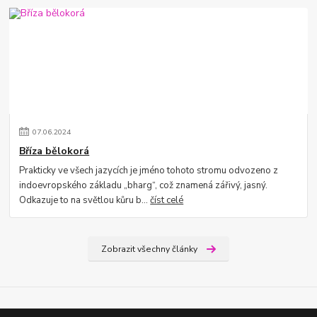
07
.
06
.
2024
Bříza bělokorá
Prakticky ve všech jazycích je jméno tohoto stromu odvozeno z
indoevropského základu „bharg“, což znamená zářivý, jasný.
Odkazuje to na světlou kůru b...
číst celé
Zobrazit všechny články