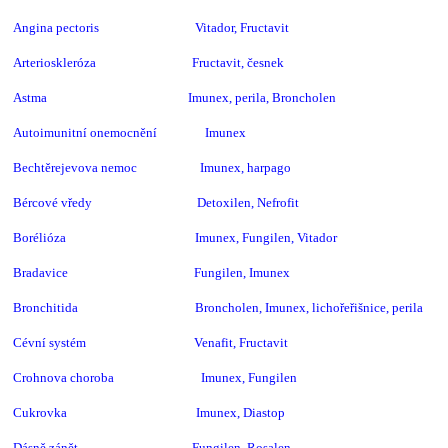
Angina pectoris Vitador, Fructavit
Arterioskleróza Fructavit, česnek
Astma Imunex, perila, Broncholen
Autoimunitní onemocnění Imunex
Bechtěrejevova nemoc Imunex, harpago
Bércové vředy Detoxilen, Nefrofit
Borélióza Imunex, Fungilen, Vitador
Bradavice Fungilen, Imunex
Bronchitida Broncholen, Imunex, lichořeřišnice, perila
Cévní systém Venafit, Fructavit
Crohnova choroba Imunex, Fungilen
Cukrovka Imunex, Diastop
Dásně zánět Fungilen, Rosalen