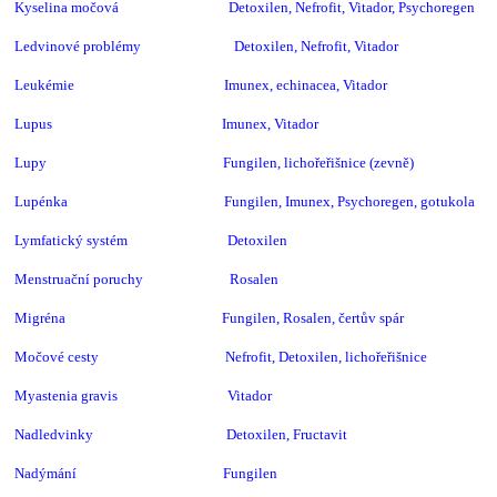
Kyselina močová Detoxilen, Nefrofit, Vitador, Psychoregen
Ledvinové problémy Detoxilen, Nefrofit, Vitador
Leukémie Imunex, echinacea, Vitador
Lupus Imunex, Vitador
Lupy Fungilen,
lichořeřišnice (zevně)
Lupénka Fungilen, Imunex, Psychoregen, gotukola
Lymfatický systém Detoxilen
Menstruační poruchy Rosalen
Migréna Fungilen,
Rosalen, čertův spár
Močové cesty Nefrofit, Detoxilen, lichořeřišnice
Myastenia gravis Vitador
Nadledvinky Detoxilen, Fructavit
Nadýmání Fungilen