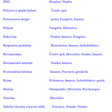
PMS Rosalen, Vitador
Pohybový aparát bolesti Čertův spár
Potravinová alergie perila, Fungilen, Imunex
Průjem Fungilen, Detoxilen
Rakovina Vitador, Imunex, Fungilen
Respirační problémy Broncholen, Imunex, lichořeřišnice
Revmatismus Čertův spár, Detoxilen, Vitador, Imunex
Revmatoidní artritida Vitador, Imunex
Roztroušená skleróza Imunex, Fructavit, gotukola
Rýma Echinacea, Imunex, lichořeřišnice, perila
Slezina Ostropestřec,
Detoxilen, Psychoregen
Slinivka Detoxilen
Srdeční choroby a krevní oběh Fructavit, Venafit, Vitador