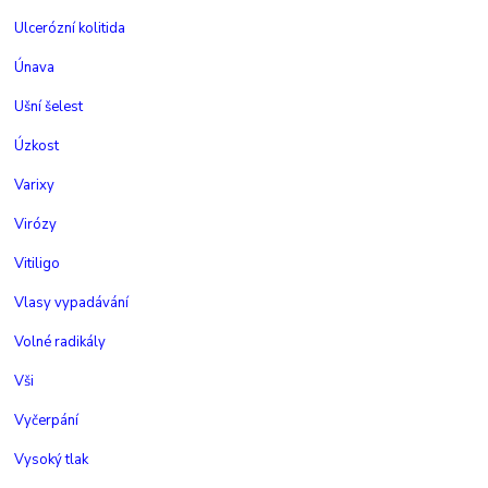
Ulcerózní kolitida
Únava
Ušní šelest
Úzkost
Varixy
Virózy
Vitiligo
Vlasy vypadávání
Volné radikály
Vši
Vyčerpání
Vysoký tlak