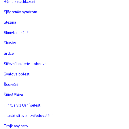
Rýma z nachlazení
Sjögrenův syndrom
Slezina
Slinivka – zánět
Slunění
Srdce
Střevní bakterie – obnova
Svalová bolest
Šedivění
Štítná žláza
Tinitus viz Ušní šelest
Tlusté střevo - zvředovatění
Trojklaný nerv