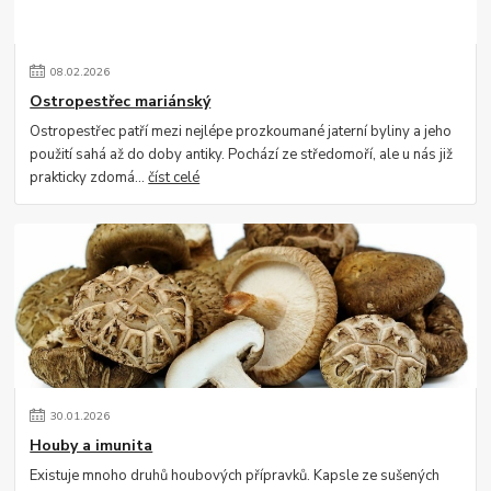
08
.
02
.
2026
Ostropestřec mariánský
Ostropestřec patří mezi nejlépe prozkoumané jaterní byliny a jeho
použití sahá až do doby antiky. Pochází ze středomoří, ale u nás již
prakticky zdomá...
číst celé
30
.
01
.
2026
Houby a imunita
Existuje mnoho druhů houbových přípravků. Kapsle ze sušených