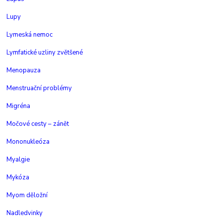
Lupy
Lymeská nemoc
Lymfatické uzliny zvětšené
Menopauza
Menstruační problémy
Migréna
Močové cesty – zánět
Mononukleóza
Myalgie
Mykóza
Myom děložní
Nadledvinky