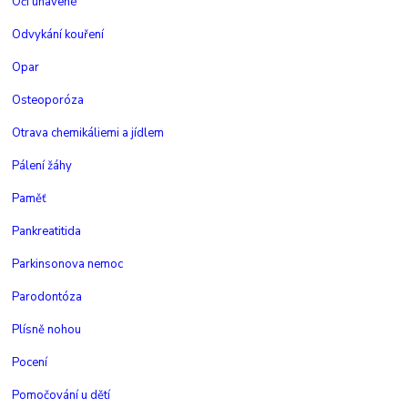
Oči unavené
Odvykání kouření
Opar
Osteoporóza
Otrava chemikáliemi a jídlem
Pálení žáhy
Paměť
Pankreatitida
Parkinsonova nemoc
Parodontóza
Plísně nohou
Pocení
Pomočování u dětí