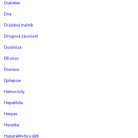
Diabetes
Dna
Dráždivý tračník
Drogová závislost
Dysbióza
EB virus
Enuresis
Epilepsie
Hemoroidy
Hepatitida
Herpes
Horečka
Hyperaktivita u dětí