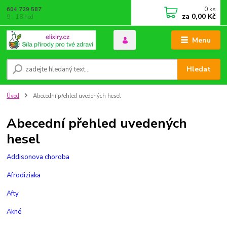
0
ks
604 729 587
za
0,00 Kč
9 - 18 hod
Menu
Hledat
Úvod
Abecední přehled uvedených hesel
Abecední přehled uvedených
hesel
Addisonova choroba
Afrodiziaka
Afty
Akné