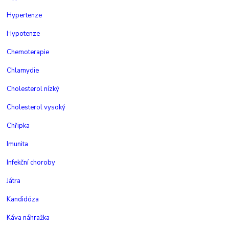
Hypertenze
Hypotenze
Chemoterapie
Chlamydie
Cholesterol nízký
Cholesterol vysoký
Chřipka
Imunita
Infekční choroby
Játra
Kandidóza
Káva náhražka