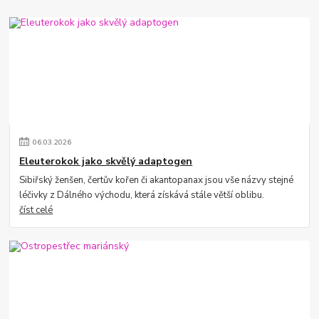
06
.
03
.
2026
Eleuterokok jako skvělý adaptogen
Sibiřský ženšen, čertův kořen či akantopanax jsou vše názvy stejné
léčivky z Dálného východu, která získává stále větší oblibu.
číst celé