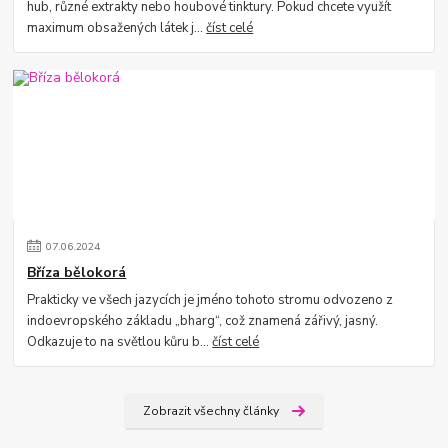
hub, různé extrakty nebo houbové tinktury. Pokud chcete využít
maximum obsažených látek j...
číst celé
07
.
06
.
2024
Bříza bělokorá
Prakticky ve všech jazycích je jméno tohoto stromu odvozeno z
indoevropského základu „bharg“, což znamená zářivý, jasný.
Odkazuje to na světlou kůru b...
číst celé
Zobrazit všechny články