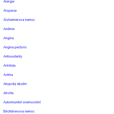
Alergie
Alopecie
Alzheimerova nemoc
Anémie
Angina
Angina pectoris
Antioxidanty
Artritida
Astma
Atopický ekzém
Atrofie
Autoimunitní onemocnění
Běchtěrevova nemoc