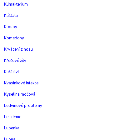
Klimakterium
Klíšťata
Klouby
Komedony
Krvácení z nosu
Křečové žíly
Kuřáctví
Kvasinkové infekce
Kyselina močová
Ledvinové problémy
Leukémie
Lupenka
Lupus