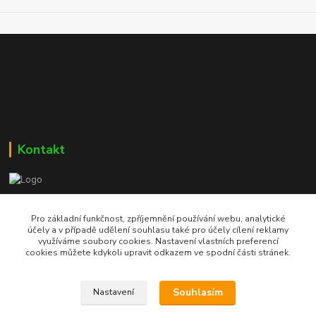
Kontakt
Bc. Martin Kolár
604 729 587
Pro základní funkčnost, zpříjemnění používání webu, analytické
účely a v případě udělení souhlasu také pro účely cílení reklamy
využíváme soubory cookies. Nastavení vlastních preferencí
dumzdravi@email.cz
cookies můžete kdykoli upravit odkazem ve spodní části stránek.
Souhlasím
Nastavení