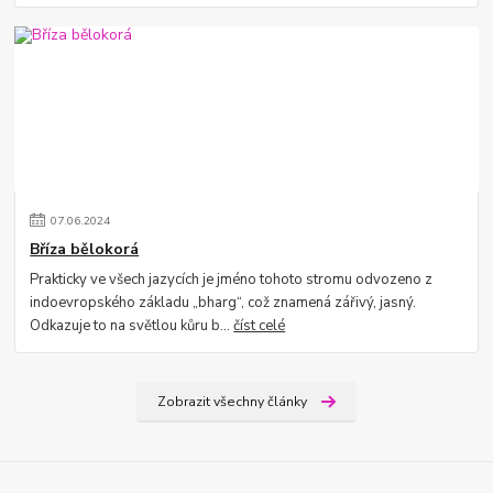
07
.
06
.
2024
Bříza bělokorá
Prakticky ve všech jazycích je jméno tohoto stromu odvozeno z
indoevropského základu „bharg“, což znamená zářivý, jasný.
Odkazuje to na světlou kůru b...
číst celé
Zobrazit všechny články