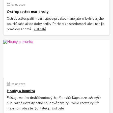
08
.
02
.
2026
Ostropestřec mariánský
Ostropestřec patří mezi nejlépe prozkoumané jaterní byliny a jeho
použití sahá až do doby antiky. Pochází ze středomoří, ale u nás již
prakticky zdomá...
číst celé
30
.
01
.
2026
Houby a imunita
Existuje mnoho druhů houbových přípravků. Kapsle ze sušených
hub, různé extrakty nebo houbové tinktury. Pokud chcete využít
maximum obsažených látek j...
číst celé