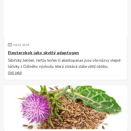
06
.
03
.
2026
Eleuterokok jako skvělý adaptogen
Sibiřský ženšen, čertův kořen či akantopanax jsou vše názvy stejné
léčivky z Dálného východu, která získává stále větší oblibu.
číst celé