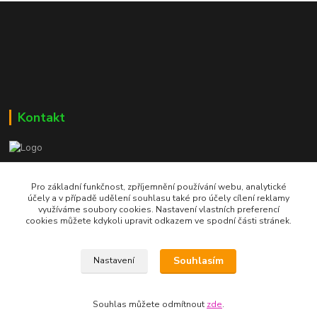
Kontakt
Bc. Martin Kolár
604 729 587
Pro základní funkčnost, zpříjemnění používání webu, analytické
účely a v případě udělení souhlasu také pro účely cílení reklamy
využíváme soubory cookies. Nastavení vlastních preferencí
dumzdravi@email.cz
cookies můžete kdykoli upravit odkazem ve spodní části stránek.
Souhlasím
Nastavení
Souhlas můžete odmítnout
zde
.
Vytvořeno na
Eshop-rychle.cz