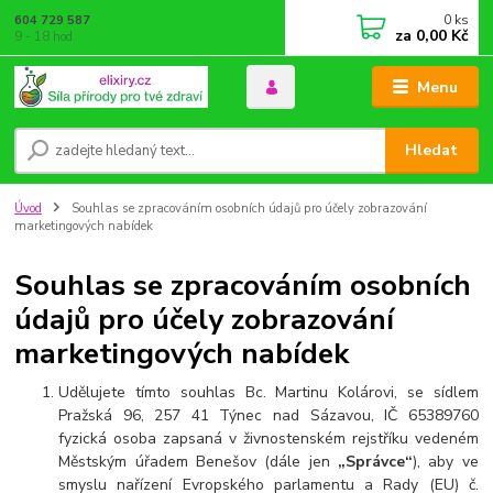
0
ks
604 729 587
za
0,00 Kč
9 - 18 hod
Menu
Hledat
Úvod
Souhlas se zpracováním osobních údajů pro účely zobrazování
marketingových nabídek
Souhlas se zpracováním osobních
údajů pro účely zobrazování
marketingových nabídek
Udělujete tímto souhlas
Bc. Martinu Kolárovi, se sídlem
Pražská 96, 257 41 Týnec nad Sázavou, IČ 65389760
fyzická osoba zapsaná v živnostenském rejstříku vedeném
Městským úřadem Benešov
(dále jen
„Správce“
), aby ve
smyslu nařízení Evropského parlamentu a Rady (EU) č.