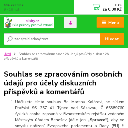
0
ks
604 729 587
za
0,00 Kč
9 - 18 hod
Menu
Hledat
Úvod
Souhlas se zpracováním osobních údajů pro účely diskuzních
příspěvků a komentářů
Souhlas se zpracováním osobních
údajů pro účely diskuzních
příspěvků a komentářů
Udělujete tímto souhlas Bc. Martinu Kolárovi, se sídlem
Pražská 96, 257 41 Týnec nad Sázavou, IČ 65389760
fyzická osoba zapsaná v živnostenském rejstříku vedeném
Městským úřadem Benešov
(dále jen
„Správce“
), aby ve
smyslu nařízení Evropského parlamentu a Rady (EU) č.