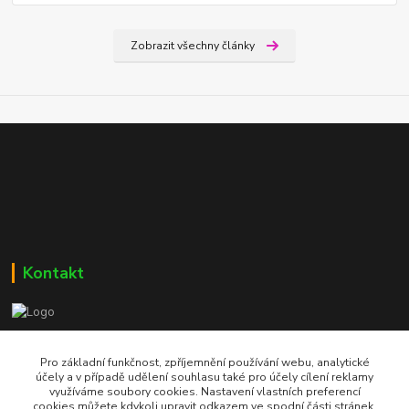
Zobrazit všechny články
Kontakt
Bc. Martin Kolár
604 729 587
Pro základní funkčnost, zpříjemnění používání webu, analytické
účely a v případě udělení souhlasu také pro účely cílení reklamy
využíváme soubory cookies. Nastavení vlastních preferencí
dumzdravi@email.cz
cookies můžete kdykoli upravit odkazem ve spodní části stránek.