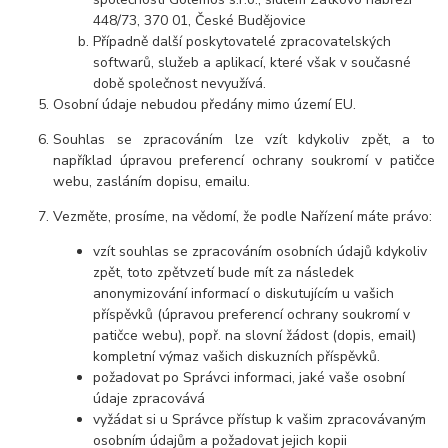
448/73, 370 01, České Budějovice
Případně další poskytovatelé zpracovatelských
softwarů, služeb a aplikací, které však v současné
době společnost nevyužívá.
Osobní údaje
nebudou předány mimo území EU.
Souhlas se zpracováním lze vzít kdykoliv zpět, a to
například úpravou preferencí ochrany soukromí v patičce
webu, zasláním dopisu, emailu.
Vezměte, prosíme, na vědomí, že podle Nařízení máte právo:
vzít souhlas se zpracováním osobních údajů kdykoliv
zpět, toto zpětvzetí bude mít za následek
anonymizování informací o diskutujícím u vašich
příspěvků (úpravou preferencí ochrany soukromí v
patičce webu), popř. na slovní žádost (dopis, email)
kompletní výmaz vašich diskuzních příspěvků.
požadovat po Správci informaci, jaké vaše osobní
údaje zpracovává
vyžádat si u Správce přístup k vašim zpracovávaným
osobním údajům a požadovat jejich kopii