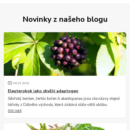
Novinky z našeho blogu
06
.
03
.
2026
Eleuterokok jako skvělý adaptogen
Sibiřský ženšen, čertův kořen či akantopanax jsou vše názvy stejné
léčivky z Dálného východu, která získává stále větší oblibu.
číst celé