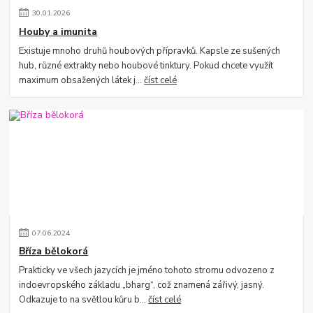
30
.
01
.
2026
Houby a imunita
Existuje mnoho druhů houbových přípravků. Kapsle ze sušených
hub, různé extrakty nebo houbové tinktury. Pokud chcete využít
maximum obsažených látek j...
číst celé
07
.
06
.
2024
Bříza bělokorá
Prakticky ve všech jazycích je jméno tohoto stromu odvozeno z
indoevropského základu „bharg“, což znamená zářivý, jasný.
Odkazuje to na světlou kůru b...
číst celé