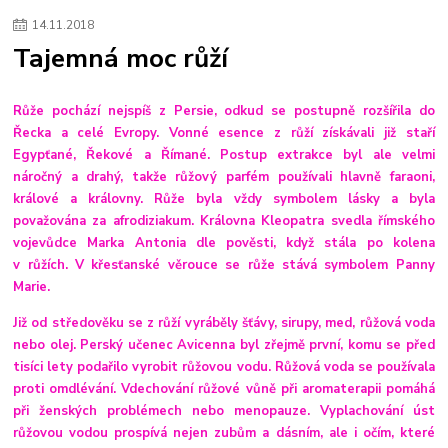
14
.
11
.
2018
Tajemná moc růží
Růže pochází nejspíš z Persie, odkud se postupně rozšířila do
Řecka a celé Evropy. Vonné esence z růží získávali již staří
Egypťané, Řekové a Římané. Postup extrakce byl ale velmi
náročný a drahý, takže růžový parfém používali hlavně faraoni,
králové a královny. Růže byla vždy symbolem lásky a byla
považována za afrodiziakum. Královna Kleopatra svedla římského
vojevůdce Marka Antonia dle pověsti, když stála po kolena
v růžích. V křesťanské věrouce se růže stává symbolem Panny
Marie.
Již od středověku se z růží vyráběly šťávy, sirupy, med, růžová voda
nebo olej. Perský učenec Avicenna byl zřejmě první, komu se před
tisíci lety podařilo vyrobit růžovou vodu. Růžová voda se používala
proti omdlévání. Vdechování růžové vůně při aromaterapii pomáhá
při ženských problémech nebo menopauze. Vyplachování úst
růžovou vodou prospívá nejen zubům a dásním, ale i očím, které