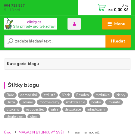
0
ks
604 729 587
za
0,00 Kč
9 - 18 hod
Menu
Hledat
Kategorie blogu
Štítky blogu
Růže
damašská
stolistá
šípek
Rosalen
Meduňka
Nervy
Bříza
ledviny
močové cesty
mykoterapie
houby
imunita
glukany
ostropestřec
játra
detoxikace
adaptogeny
eleuterokok
stres
Úvod
MAGAZÍN BYLINKOVÝ SVĚT
Tajemná moc růží