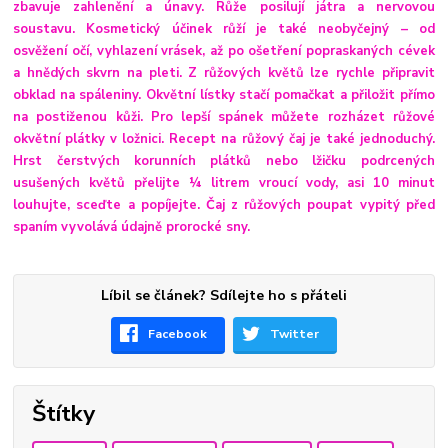
zbavuje zahlenění a únavy. Růže posilují játra a nervovou
soustavu. Kosmetický účinek růží je také neobyčejný – od
osvěžení očí, vyhlazení vrásek, až po ošetření popraskaných cévek
a hnědých skvrn na pleti. Z růžových květů lze rychle připravit
obklad na spáleniny. Okvětní lístky stačí pomačkat a přiložit přímo
na postiženou kůži. Pro lepší spánek můžete rozházet růžové
okvětní plátky v ložnici. Recept na růžový čaj je také jednoduchý.
Hrst čerstvých korunních plátků nebo lžičku podrcených
usušených květů přelijte ¼ litrem vroucí vody, asi 10 minut
louhujte, sceďte a popíjejte. Čaj z růžových poupat vypitý před
spaním vyvolává údajně prorocké sny.
Líbil se článek? Sdílejte ho s přáteli
Facebook
Twitter
Štítky