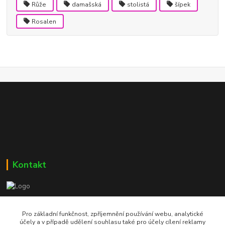
Růže
damašská
stolistá
šípek
Rosalen
Kontakt
Bc. Martin Kolár
604 729 587
Pro základní funkčnost, zpříjemnění používání webu, analytické
účely a v případě udělení souhlasu také pro účely cílení reklamy