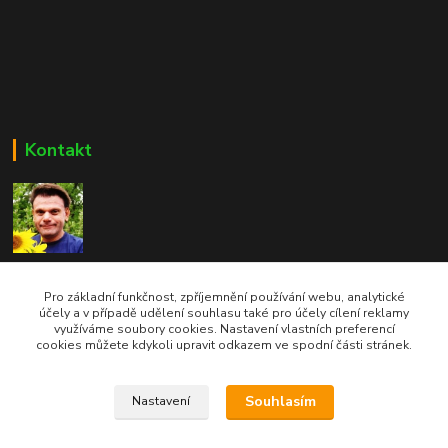
Kontakt
Bc. Martin Kolár
604 729 587
Pro základní funkčnost, zpříjemnění používání webu, analytické
účely a v případě udělení souhlasu také pro účely cílení reklamy
využíváme soubory cookies. Nastavení vlastních preferencí
dumzdravi@email.cz
cookies můžete kdykoli upravit odkazem ve spodní části stránek.
Souhlasím
Nastavení