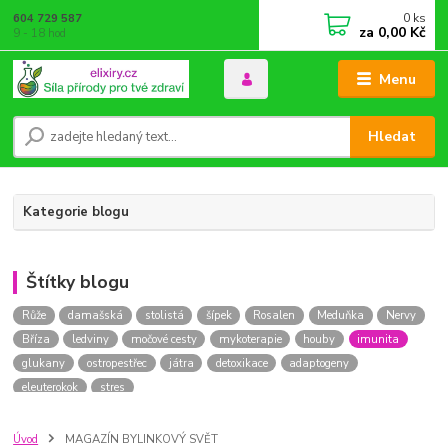
0
ks
604 729 587
za
0,00 Kč
9 - 18 hod
Menu
Hledat
Kategorie blogu
Štítky blogu
Růže
damašská
stolistá
šípek
Rosalen
Meduňka
Nervy
Bříza
ledviny
močové cesty
mykoterapie
houby
imunita
glukany
ostropestřec
játra
detoxikace
adaptogeny
eleuterokok
stres
Úvod
MAGAZÍN BYLINKOVÝ SVĚT