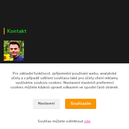
Kontakt
Bc. Martin Kolár
604 729 587
Pro základní funkčnost, zpříjemnění používání webu, analytické
účely a v případě udělení souhlasu také pro účely cílení reklamy
využíváme soubory cookies. Nastavení vlastních preferencí
dumzdravi@email.cz
cookies můžete kdykoli upravit odkazem ve spodní části stránek.
Souhlasím
Nastavení
Souhlas můžete odmítnout
zde
.
Vytvořeno na
Eshop-rychle.cz