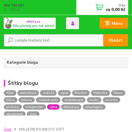
0
ks
604 729 587
za
0,00 Kč
9 - 18 hod
Menu
Hledat
Kategorie blogu
Štítky blogu
Růže
damašská
stolistá
šípek
Rosalen
Meduňka
Nervy
Bříza
ledviny
močové cesty
mykoterapie
houby
imunita
glukany
ostropestřec
játra
detoxikace
adaptogeny
eleuterokok
stres
Úvod
MAGAZÍN BYLINKOVÝ SVĚT