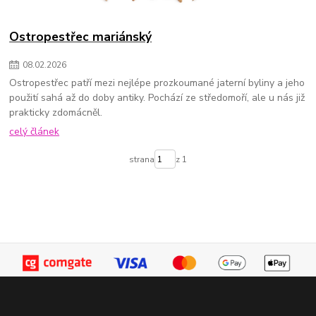
Ostropestřec mariánský
08
.
02
.
2026
Ostropestřec patří mezi nejlépe prozkoumané jaterní byliny a jeho
použití sahá až do doby antiky. Pochází ze středomoří, ale u nás již
prakticky zdomácněl.
celý článek
strana
z 1