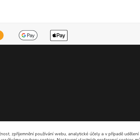
čnost, zpříjemnění používání webu, analytické účely a v případě udělení
y využíváme soubory cookies. Nastavení vlastních preferencí cookies mů