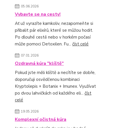
05.06.2026
Vybavte se na cesty!
Ať už vyrazíte kamkoliv, nezapomeňte si
přibalit pár elixírů, které se můžou hodit.
Po dlouhé cestě nebo v horkém počasí
může pomoci Detoxilen. Fu...
číst celé
07.01.2026
Ozdravná kúra "klíště"
Pokud jste měli klíště a necítíte se dobře,
doporučuji osvědčenou kombinaci
Kryptolepis + Botanix + Imunex. Využívat
po dvou lahvičkách od každého eli...
číst
celé
19.05.2026
Komplexní očistná kúra