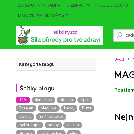
ZDRAVOTNÍ PORADNA
O ZDRAVÍ
PRODEJCI ELIXÍRŮ
MAGAZÍN BYLINKOVÝ SVĚT
Úvod
Kategorie blogu
MAG
Štítky blogu
Postřehy
Růže
damašská
stolistá
šípek
Rosalen
Meduňka
Nervy
Bříza
Nejn
ledviny
močové cesty
mykoterapie
houby
imunita
glukany
ostropestřec
játra