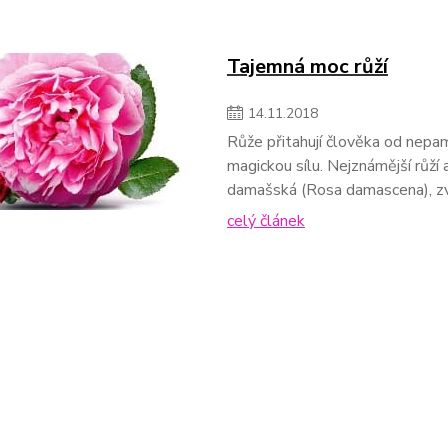
Tajemná moc růží
14
.
11
.
2018
Růže přitahují člověka od nepamě
magickou sílu. Nejznámější růží 
damašská (Rosa damascena), zva
celý článek