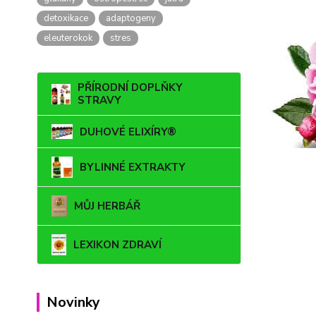
detoxikace
adaptogeny
eleuterokok
stres
PŘÍRODNÍ DOPLŇKY
STRAVY
DUHOVÉ ELIXÍRY®
BYLINNÉ EXTRAKTY
MŮJ HERBÁŘ
LEXIKON ZDRAVÍ
Novinky