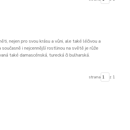
ti, nejen pro svou krásu a vůni, ale také léčivou a
a současně i nejcennější rostlinou na světě je růže
ná také damascénská, turecká či bulharská.
strana
z 1