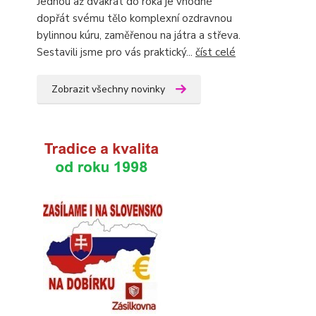
Jednou až dvakrát do roka je vhodné
dopřát svému tělo komplexní ozdravnou
bylinnou kúru, zaměřenou na játra a střeva.
Sestavili jsme pro vás praktický...
číst celé
Zobrazit všechny novinky