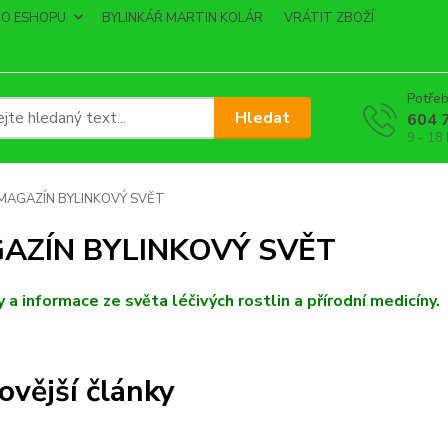
O ESHOPU
BYLINKÁŘ MARTIN KOLÁR
VRÁTIT ZBOŽÍ
Potřeb
Hledat
604 
9 - 18
MAGAZÍN BYLINKOVÝ SVĚT
AZÍN BYLINKOVÝ SVĚT
 a informace ze světa léčivých rostlin a přírodní medicíny.
ovější články