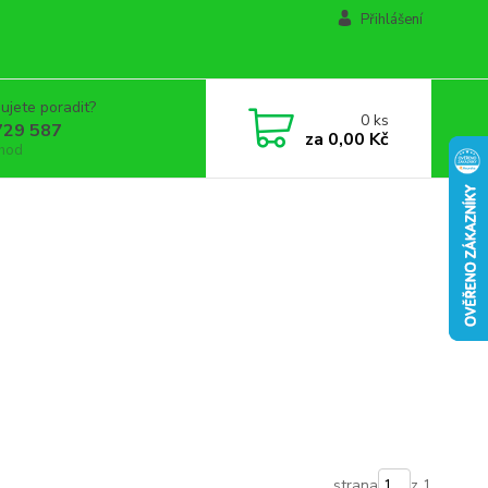
Přihlášení
ujete poradit?
0
ks
729 587
za
0,00 Kč
 hod
strana
z 1