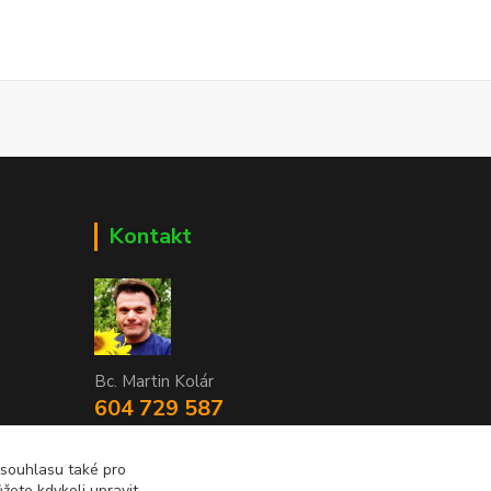
Kontakt
Bc. Martin Kolár
604 729 587
dumzdravi@email.cz
 souhlasu také pro
žete kdykoli upravit