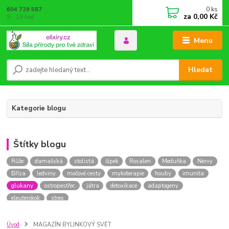
0
ks
604 729 587
za
0,00 Kč
9 - 18 hod
Menu
Hledat
Kategorie blogu
Štítky blogu
Růže
damašská
stolistá
šípek
Rosalen
Meduňka
Nervy
Bříza
ledviny
močové cesty
mykoterapie
houby
imunita
glukany
ostropestřec
játra
detoxikace
adaptogeny
eleuterokok
stres
Úvod
MAGAZÍN BYLINKOVÝ SVĚT