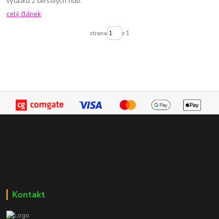
výtažků z čerstvých hub.
celý článek
strana
z 1
Kontakt