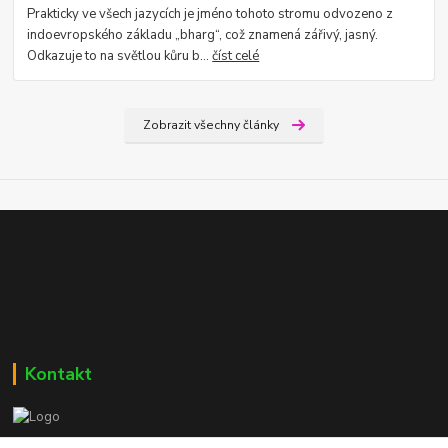
Prakticky ve všech jazycích je jméno tohoto stromu odvozeno z
indoevropského základu „bharg“, což znamená zářivý, jasný.
Odkazuje to na světlou kůru b...
číst celé
Zobrazit všechny články
Kontakt