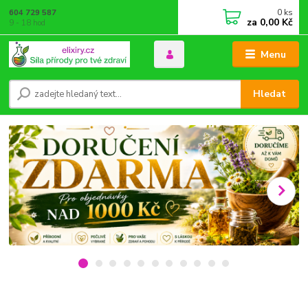
0
ks
604 729 587
za
0,00 Kč
9 - 18 hod
Menu
Hledat