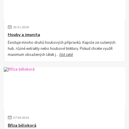
30
.
01
.
2026
Houby a imunita
Existuje mnoho druhů houbových přípravků. Kapsle ze sušených
hub, různé extrakty nebo houbové tinktury. Pokud chcete využít
maximum obsažených látek j...
číst celé
07
.
06
.
2024
Bříza bělokorá