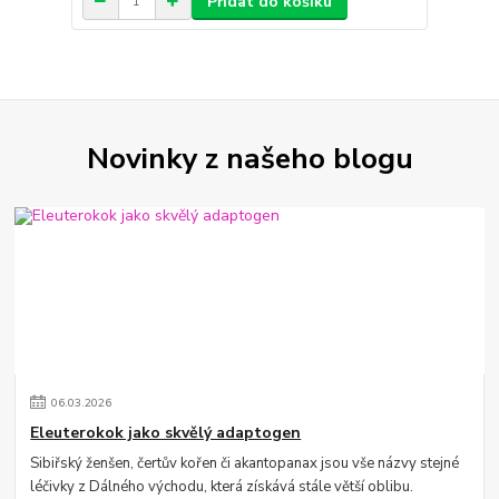
Přidat do košíku
Novinky z našeho blogu
06
.
03
.
2026
Eleuterokok jako skvělý adaptogen
Sibiřský ženšen, čertův kořen či akantopanax jsou vše názvy stejné
léčivky z Dálného východu, která získává stále větší oblibu.