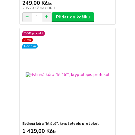
249,00 Kč
/
ks
205,79 Kč
bez DPH
Přidat do košíku
TOP produkt
Akce
Novinka
Bylinná kúra "klíště", kryptolepis protokol
1 419,00 Kč
/
ks