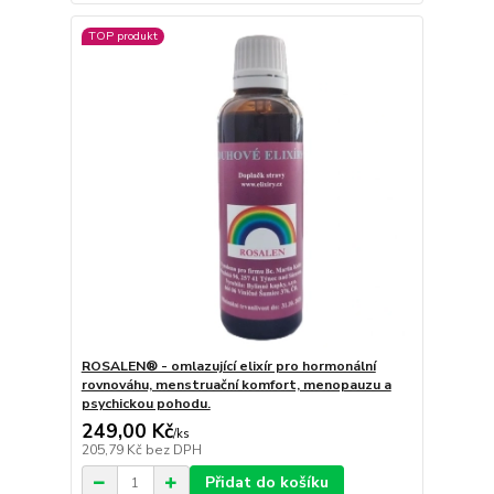
TOP produkt
ROSALEN® - omlazující elixír pro hormonální
rovnováhu, menstruační komfort, menopauzu a
psychickou pohodu.
249,00 Kč
/
ks
205,79 Kč
bez DPH
Přidat do košíku