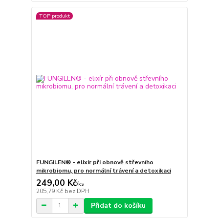
TOP produkt
FUNGILEN® - elixír při obnově střevního
mikrobiomu, pro normální trávení a detoxikaci
249,00 Kč
/
ks
205,79 Kč
bez DPH
Přidat do košíku