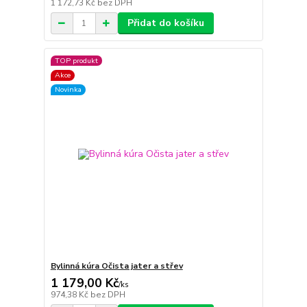
1 172,73 Kč
bez DPH
Přidat do košíku
TOP produkt
Akce
Novinka
Bylinná kúra Očista jater a střev
1 179,00 Kč
/
ks
974,38 Kč
bez DPH