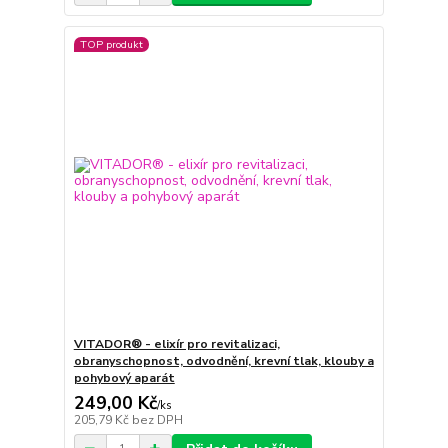
TOP produkt
VITADOR® - elixír pro revitalizaci,
obranyschopnost, odvodnění, krevní tlak, klouby a
pohybový aparát
249,00 Kč
/
ks
205,79 Kč
bez DPH